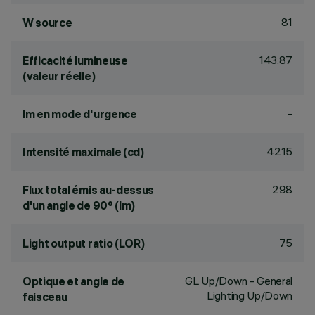
81
W source
143.87
Efficacité lumineuse
(valeur réelle)
-
lm en mode d'urgence
4215
Intensité maximale (cd)
298
Flux total émis au-dessus
d'un angle de 90° (lm)
75
Light output ratio (LOR)
GL Up/Down - General
Optique et angle de
Lighting Up/Down
faisceau