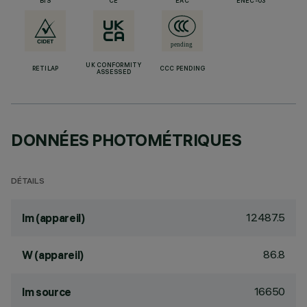
BIS
CE
EAC
ENEC-03
UK CONFORMITY
RETILAP
CCC PENDING
ASSESSED
DONNÉES PHOTOMÉTRIQUES
DÉTAILS
12487.5
lm (appareil)
86.8
W (appareil)
16650
lm source