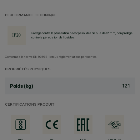
PERFORMANCE TECHNIQUE
Protégé contre la pénétration de corps solides de plus de 12 mm, non protégé
contre la pénétration de liquides.
Conforme à la norme EN60598-1 et aux réglementations pertinentes.
PROPRIÉTÉS PHYSIQUES
12.1
Poids (kg)
CERTIFICATIONS PRODUIT