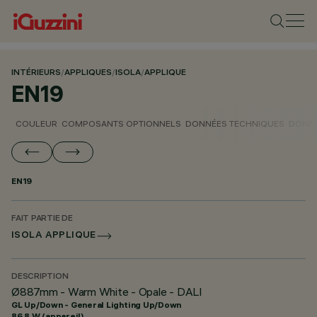
INTÉRIEURS
/
APPLIQUES
/
ISOLA
/
APPLIQUE
EN19
COULEUR
COMPOSANTS OPTIONNELS
DONNÉES TECHNIQUES
DONNÉ
EN19
FAIT PARTIE DE
ISOLA APPLIQUE
DESCRIPTION
Ø887mm - Warm White - Opale - DALI
GL Up/Down - General Lighting Up/Down
86.8 W (appareil)