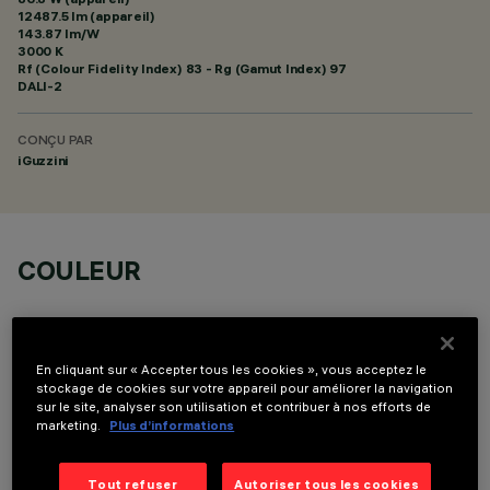
12487.5 lm (appareil)
143.87 lm/W
3000 K
Rf (Colour Fidelity Index) 83 - Rg (Gamut Index) 97
DALI-2
CONÇU PAR
iGuzzini
COULEUR
En cliquant sur « Accepter tous les cookies », vous acceptez le
stockage de cookies sur votre appareil pour améliorer la navigation
sur le site, analyser son utilisation et contribuer à nos efforts de
COMPOSANTS OPTIONNELS
marketing.
Plus d’informations
Tout refuser
Autoriser tous les cookies