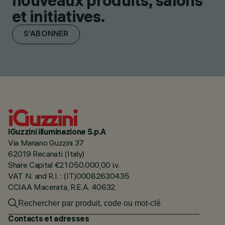
nouveaux produits, salons
et initiatives.
S'ABONNER
iGuzzini illuminazione S.p.A
Via Mariano Guzzini 37
62019 Recanati (Italy)
Share Capital €21.050.000,00 i.v.
VAT N. and R.I. : (IT)00082630435
CCIAA Macerata, R.E.A. 40632
Contacts et adresses