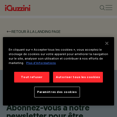
RETOUR À LA LANDING PAGE
HOSPITALITY &
RESIDENTIAL
En cliquant sur « Accepter tous les cookies », vous acceptez le
stockage de cookies sur votre appareil pour améliorer la navigation
sur le site, analyser son utilisation et contribuer à nos efforts de
marketing.
Plus d’informations
Tout refuser
Autoriser tous les cookies
Restez informé(e) de nos
Paramètres des cookies
dernières innovations.
Abonnez-vous à notre
newsletter pour être