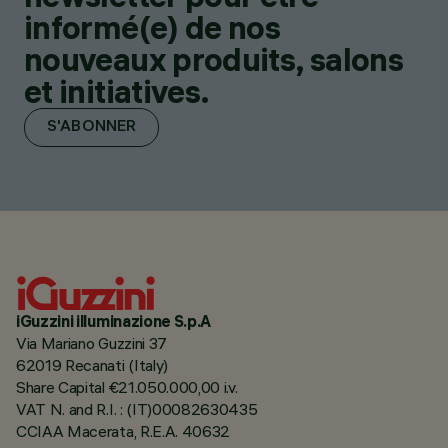
informé(e) de nos
nouveaux produits, salons
et initiatives.
S'ABONNER
iGuzzini illuminazione S.p.A
Via Mariano Guzzini 37
62019 Recanati (Italy)
Share Capital €21.050.000,00 i.v.
VAT N. and R.I. : (IT)00082630435
CCIAA Macerata, R.E.A. 40632