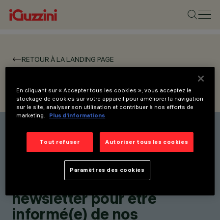
RETOUR À LA LANDING PAGE
INFRASTRUCTURE
En cliquant sur « Accepter tous les cookies », vous acceptez le
stockage de cookies sur votre appareil pour améliorer la navigation
sur le site, analyser son utilisation et contribuer à nos efforts de
marketing.
Plus d’informations
Tout refuser
Autoriser tous les cookies
Restez informé(e) de nos
dernières innovations.
Paramètres des cookies
Abonnez-vous à notre
newsletter pour être
informé(e) de nos