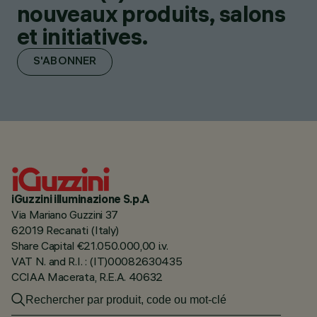
nouveaux produits, salons
et initiatives.
S'ABONNER
iGuzzini illuminazione S.p.A
Via Mariano Guzzini 37
62019 Recanati (Italy)
Share Capital €21.050.000,00 i.v.
VAT N. and R.I. : (IT)00082630435
CCIAA Macerata, R.E.A. 40632