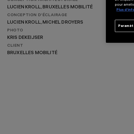
CONCEPTION ARCHITECTURALE
LUCIEN KROLL, BRUXELLES MOBILITÉ
pour amélio
LUCIEN KROLL, BRUXELLES MOBILITÉ
CONCEPTION D’ÉCLAIRAGE
Plus d’in
LUCIEN KROLL, MICHEL DROYERS
CONCEPTION D’ÉCLAIRAGE
LUCIEN KROLL, MICHEL DROYERS
Paramèt
PHOTO
KRIS DEKEIJSER
CLIENT
BRUXELLES MOBILITÉ