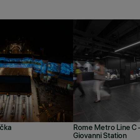
Učka
Rome Metro Line C 
Giovanni Station