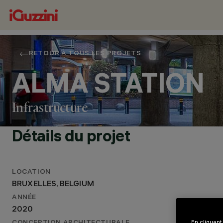
RETOUR À TOUS LES PROJETS
ALMA STATION
Infrastructure
Détails du projet
LOCATION
EMPLACEMENT
BRUXELLES, BELGIUM
BRUXELLES, BELGIUM
ANNÉE
ANNÉE
2020
2020
CONCEPTION ARCHITECTURALE
En cliquant