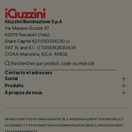
iGuzzini illuminazione S.p.A
Via Mariano Guzzini 37
62019 Recanati (Italy)
Share Capital €21.050.000,00 i.v.
VAT N. and R.I. : (IT)00082630435
CCIAA Macerata, R.E.A. 40632
Contacts et adresses
Social
Produits
À propos de nous
PRIVACY
CERTIFICATIONS
GARANTIE DE 5 ANS
SIGNALEMENTS
COOKIE POLICY
ACCESSIBILITY STATEMENT
NOS CODES
KNOWLEDGE BASE (LOGIN REQUIRED)
TÉLÉCHARGEMENTS