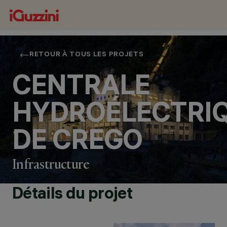
RETOUR À TOUS LES PROJETS
CENTRALE
HYDROÉLECTRI
DE CREGO
Infrastructure
EMPLACEMENT
CREGO (VERBANIA),
Détails du projet
ITALY
ANNÉE
2022
CONCEPTION