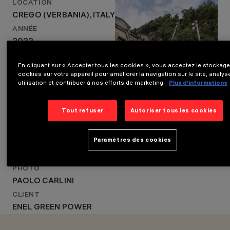
LOCATION
ARCHITECTURALE
CREGO (VERBANIA), ITALY
PIERO PORTALUPPI
CONCEPTION
ANNÉE
D’ÉCLAIRAGE
2022
ENEL X -
CONCEPTION
ARCHITECTURAL
En cliquant sur « Accepter tous les cookies », vous acceptez le stockage
ARCHITECTURALE
LIGHTING E-CITY
cookies sur votre appareil pour améliorer la navigation sur le site, analys
PIERO PORTALUPPI
_CARLOS DODERO
utilisation et contribuer à nos efforts de marketing.
Plus d’informations
CONCEPTION
D’ÉCLAIRAGE
Tout refuser
Autoriser tous les cookies
ENEL X -
ARCHITECTURAL
Paramètres des cookies
LIGHTING E-CITY
_CARLOS DODERO
PHOTO
PAOLO CARLINI
CLIENT
ENEL GREEN POWER