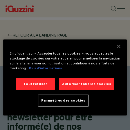
RETOUR À LA LANDING PAGE
RETAIL
En cliquant sur « Accepter tous les cookies », vous acceptez le
stockage de cookies sur votre appareil pour améliorer la navigation
sur le site, analyser son utilisation et contribuer à nos efforts de
marketing.
Plus d’informations
Tout refuser
Autoriser tous les cookies
Restez informé(e) de nos
dernières innovations.
Paramètres des cookies
Abonnez-vous à notre
newsletter pour être
informé(e) de nos