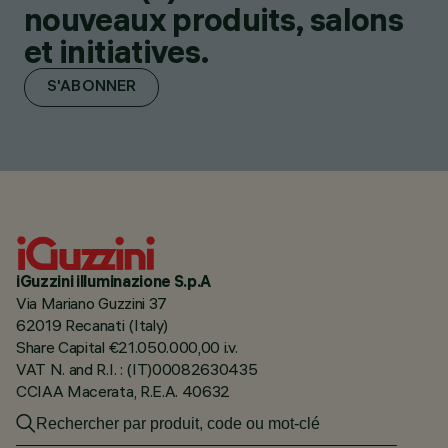
nouveaux produits, salons
et initiatives.
S'ABONNER
iGuzzini illuminazione S.p.A
Via Mariano Guzzini 37
62019 Recanati (Italy)
Share Capital €21.050.000,00 i.v.
VAT N. and R.I. : (IT)00082630435
CCIAA Macerata, R.E.A. 40632