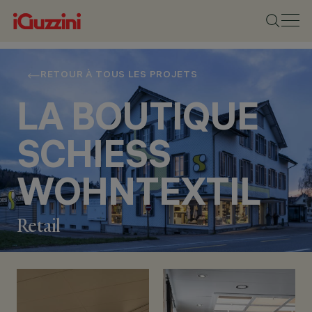
RETOUR À TOUS LES PROJETS
LA BOUTIQUE
SCHIESS
WOHNTEXTIL
Retail
EMPLACEMENT
ERLEN, SWITZERLAND
ANNÉE
2019
CONCEPTION
ARCHITECTURALE