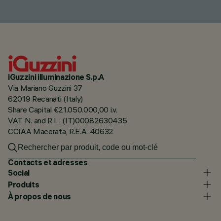
iGuzzini illuminazione S.p.A
Via Mariano Guzzini 37
62019 Recanati (Italy)
Share Capital €21.050.000,00 i.v.
VAT N. and R.I. : (IT)00082630435
CCIAA Macerata, R.E.A. 40632
Contacts et adresses
Social
Produits
À propos de nous