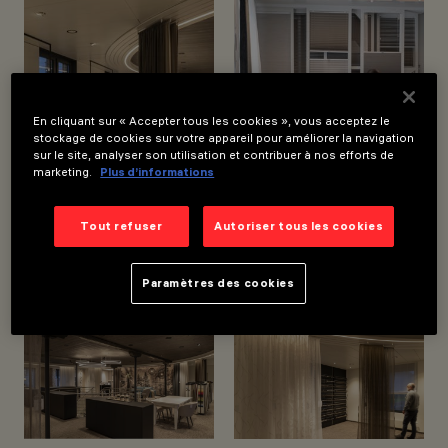
DANIEL HUBER
ARCHITEKTUR &
DESIGN
CONCEPTION
D’ÉCLAIRAGE
DANIEL HUBER
En cliquant sur « Accepter tous les cookies », vous acceptez le
ARCHITEKTUR &
stockage de cookies sur votre appareil pour améliorer la navigation
DESIGN
sur le site, analyser son utilisation et contribuer à nos efforts de
marketing.
Plus d’informations
Tout refuser
Autoriser tous les cookies
Paramètres des cookies