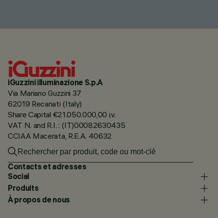
iGuzzini illuminazione S.p.A
Via Mariano Guzzini 37
62019 Recanati (Italy)
Share Capital €21.050.000,00 i.v.
VAT N. and R.I. : (IT)00082630435
CCIAA Macerata, R.E.A. 40632
Contacts et adresses
Social
Produits
À propos de nous