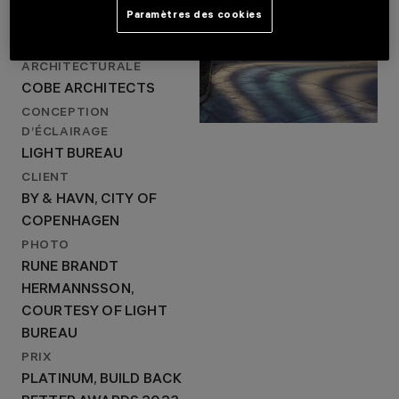
ANNÉE
CONCEPTION
Paramètres des cookies
ARCHITECTURALE
2023
COBE ARCHITECTS
CONCEPTION
CONCEPTION
ARCHITECTURALE
D’ÉCLAIRAGE
COBE ARCHITECTS
LIGHT BUREAU
CONCEPTION
D’ÉCLAIRAGE
LIGHT BUREAU
CLIENT
BY & HAVN, CITY OF
COPENHAGEN
PHOTO
RUNE BRANDT
HERMANNSSON,
COURTESY OF LIGHT
BUREAU
PRIX
PLATINUM, BUILD BACK