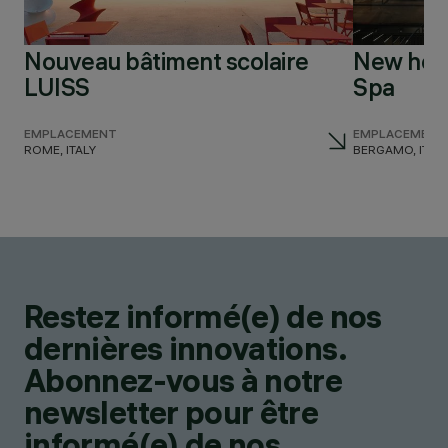
Nouveau bâtiment scolaire
New head
LUISS
Spa
EMPLACEMENT
EMPLACEMENT
ROME, ITALY
BERGAMO, ITAL
Restez informé(e) de nos
dernières innovations.
Abonnez-vous à notre
newsletter pour être
informé(e) de nos