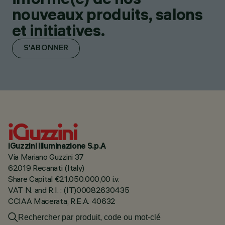
nouveaux produits, salons
et initiatives.
S'ABONNER
iGuzzini illuminazione S.p.A
Via Mariano Guzzini 37
62019 Recanati (Italy)
Share Capital €21.050.000,00 i.v.
VAT N. and R.I. : (IT)00082630435
CCIAA Macerata, R.E.A. 40632