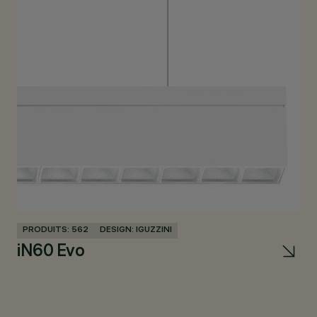
PRODUITS: 562
DESIGN: IGUZZINI
PR
iN60 Evo
U