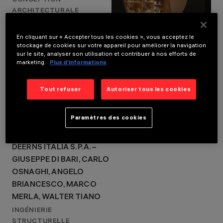
CONCEPTION
CONCEPTION
ARCHITECTURALE
D’ÉCLAIRAGE
ONSITE STUDIO - GEZA
STUDIO VOLTAIRE
(MUSICROOMS)
En cliquant sur « Accepter tous les cookies », vous acceptez le
stockage de cookies sur votre appareil pour améliorer la navigation
CONCEPTION
sur le site, analyser son utilisation et contribuer à nos efforts de
D’ÉCLAIRAGE
marketing.
Plus d’informations
STUDIO VOLTAIRE
CLIENT
Tout refuser
Autoriser tous les cookies
OXA SRL IMPRESA
SOCIALE FONDAZIONE
Paramètres des cookies
CARIPLO
INGÉNIERIE MÉCANIQUE
DEERNS ITALIA S.P.A. –
GIUSEPPE DI BARI, CARLO
OSNAGHI, ANGELO
BRIANCESCO, MARCO
MERLA, WALTER TIANO
INGÉNIERIE
STRUCTURELLE