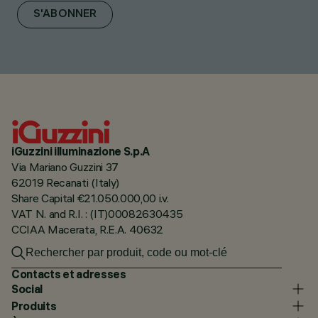
S'ABONNER
iGuzzini illuminazione S.p.A
Via Mariano Guzzini 37
62019 Recanati (Italy)
Share Capital €21.050.000,00 i.v.
VAT N. and R.I. : (IT)00082630435
CCIAA Macerata, R.E.A. 40632
Contacts et adresses
Social
Produits