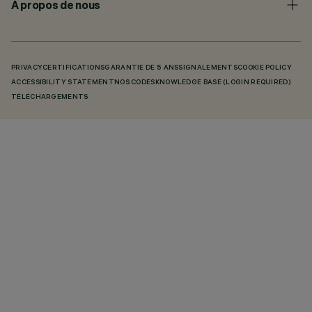
À propos de nous
PRIVACY
CERTIFICATIONS
GARANTIE DE 5 ANS
SIGNALEMENTS
COOKIE POLICY
ACCESSIBILITY STATEMENT
NOS CODES
KNOWLEDGE BASE (LOGIN REQUIRED)
TÉLÉCHARGEMENTS