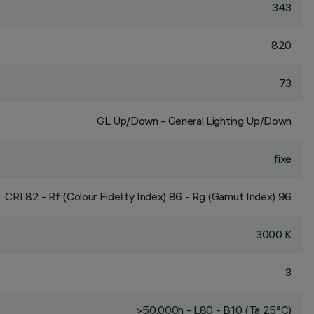
343
820
73
GL Up/Down - General Lighting Up/Down
fixe
CRI
82
- Rf (Colour Fidelity Index) 86 - Rg (Gamut Index) 96
3000 K
3
>50,000h - L80 - B10 (Ta 25°C)