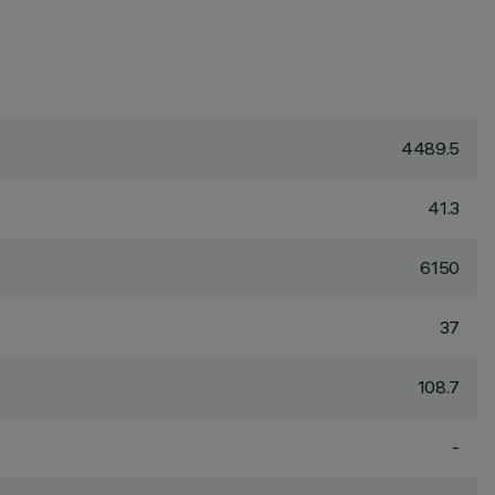
4489.5
41.3
6150
37
108.7
-