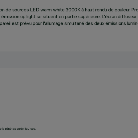
sation de sources LED warm white 3000K à haut rendu de couleur. Pr
mission up light se situent en partie supérieure. L'écran diffuseur 
ppareil est prévu pour l'allumage simultané des deux émissions lumi
 la pénétration de liquides.