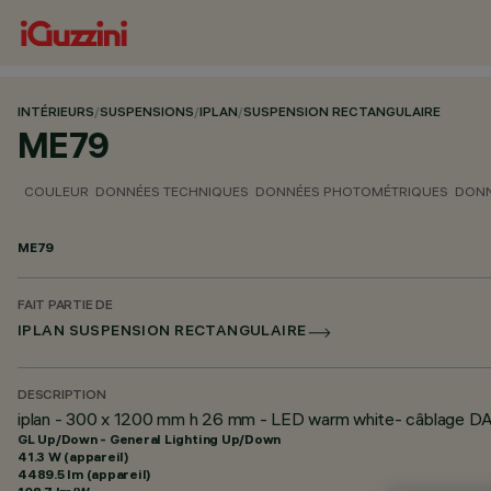
INTÉRIEURS
/
SUSPENSIONS
/
IPLAN
/
SUSPENSION RECTANGULAIRE
ME79
COULEUR
DONNÉES TECHNIQUES
DONNÉES PHOTOMÉTRIQUES
DONN
ME79
FAIT PARTIE DE
IPLAN SUSPENSION RECTANGULAIRE
DESCRIPTION
iplan - 300 x 1200 mm h 26 mm - LED warm white- câblage DALI
GL Up/Down - General Lighting Up/Down
41.3 W (appareil)
4489.5 lm (appareil)