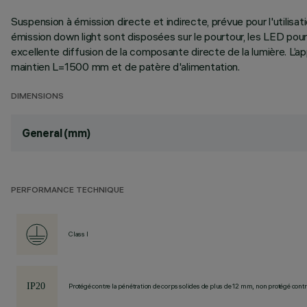
Suspension à émission directe et indirecte, prévue pour l'utili
émission down light sont disposées sur le pourtour, les LED pour é
excellente diffusion de la composante directe de la lumière. L’a
maintien L=1500 mm et de patère d'alimentation.
DIMENSIONS
General (mm)
PERFORMANCE TECHNIQUE
Class I
Protégé contre la pénétration de corps solides de plus de 12 mm, non protégé contre