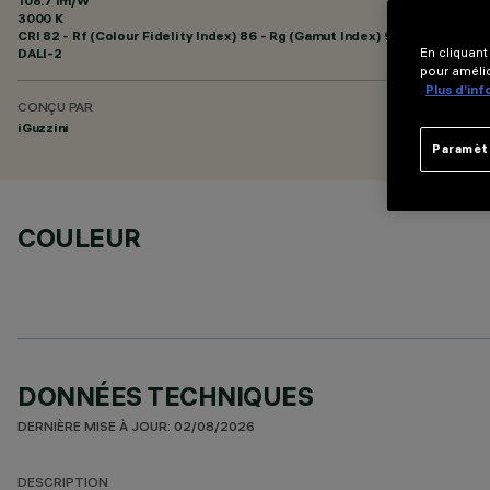
108.7 lm/W
3000 K
CRI
82
- Rf (Colour Fidelity Index) 86 - Rg (Gamut Index) 96
DALI-2
En cliquant
pour amélio
Plus d’in
CONÇU PAR
iGuzzini
Paramèt
COULEUR
DONNÉES TECHNIQUES
DERNIÈRE MISE À JOUR: 02/08/2026
DESCRIPTION