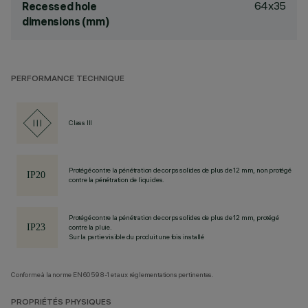
64x35
Recessed hole
dimensions (mm)
PERFORMANCE TECHNIQUE
Class III
Protégé contre la pénétration de corps solides de plus de 12 mm, non protégé
contre la pénétration de liquides.
Protégé contre la pénétration de corps solides de plus de 12 mm, protégé
contre la pluie.
Sur la partie visible du produit une fois installé
Conforme à la norme EN60598-1 et aux réglementations pertinentes.
PROPRIÉTÉS PHYSIQUES