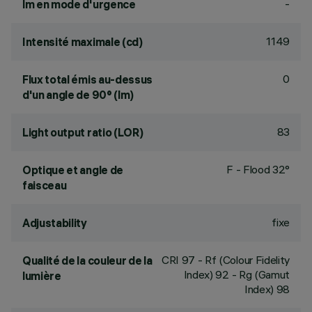
-
lm en mode d'urgence
1149
Intensité maximale (cd)
0
Flux total émis au-dessus
d'un angle de 90° (lm)
83
Light output ratio (LOR)
F - Flood 32°
Optique et angle de
faisceau
fixe
Adjustability
CRI
97
- Rf (Colour Fidelity
Qualité de la couleur de la
Index) 92 - Rg (Gamut
lumière
Index) 98