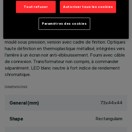
Tout refuser
Autoriser tous les cookies
DESCRIPTION
appareil miniaturisé à encastrer rectangulaire à 2 éléments
Paramètres des cookies
optiques avec sources LED - optiques fixes - ouverture
flood. Corps principal à surface rayonnante en aluminium
moulé sous pression, version avec cadre de finition. Optiques
haute définition en thermoplastique métallisé, intégrées vers
l'arrière à un écran noir anti-éblouissement. Fourni avec câble
de connexion. Transformateur non compris, à commander
séparément. LED blanc neutre à fort indice de rendement
chromatique.
DIMENSIONS
73x44x44
General (mm)
Rectangulaire
Shape