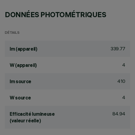
DONNÉES PHOTOMÉTRIQUES
DÉTAILS
339.77
lm (appareil)
4
W (appareil)
410
lm source
4
W source
84.94
Efficacité lumineuse
(valeur réelle)