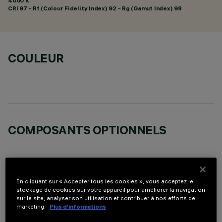
4000 K
CRI
97
- Rf (Colour Fidelity Index) 92 - Rg (Gamut Index) 98
COULEUR
COMPOSANTS OPTIONNELS
En cliquant sur « Accepter tous les cookies », vous acceptez le
stockage de cookies sur votre appareil pour améliorer la navigation
DONNÉES TECHNIQUES
sur le site, analyser son utilisation et contribuer à nos efforts de
marketing.
Plus d’informations
DERNIÈRE MISE À JOUR: 05/08/2026