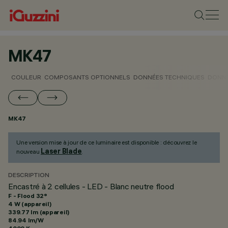
MK47
COULEUR
COMPOSANTS OPTIONNELS
DONNÉES TECHNIQUES
DONNÉ
MK47
Une version mise à jour de ce luminaire est disponible : découvrez le
Laser Blade
nouveau
.
DESCRIPTION
Encastré à 2 cellules - LED - Blanc neutre flood
F - Flood 32°
4 W (appareil)
339.77 lm (appareil)
84.94 lm/W