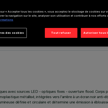
 sur « Accepter tous les cookies », vous acceptez le stockage de cookies sur vo
rer la navigation sur le site, analyser son utilisation et contribuer à nos efforts
formations
res des cookies
Tout refuser
Autoriser tous 
tiques avec sources LED - optiques fixes - ouverture flood. Corps p
moplastique métallisé, intégrées vers l'arrière à un écran noir ant
n lumineuse définie et circulaire et détermine une émission à éblou