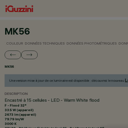
MK56
COULEUR
DONNÉES TECHNIQUES
DONNÉES PHOTOMÉTRIQUES
DONN
MK56
L
Une version mise à jour de ce luminaire est disponible : découvrez le nouveau
DESCRIPTION
Encastré à 15 cellules - LED - Warm White flood
F - Flood 32°
33.5 W (appareil)
2673 lm (appareil)
79.79 lm/W
3000 K