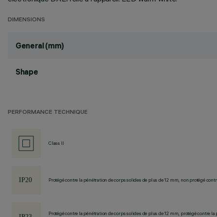
DIMENSIONS
General (mm)
Shape
PERFORMANCE TECHNIQUE
Class II
Protégé contre la pénétration de corps solides de plus de 12 mm, non protégé contre
Protégé contre la pénétration de corps solides de plus de 12 mm, protégé contre la 