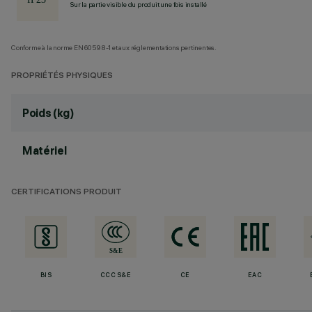
Sur la partie visible du produit une fois installé
Conforme à la norme EN60598-1 et aux réglementations pertinentes.
PROPRIÉTÉS PHYSIQUES
Poids (kg)
Matériel
CERTIFICATIONS PRODUIT
BIS
CCC S&E
CE
EAC