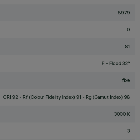
8979
0
81
F - Flood 32°
fixe
CRI
92
- Rf (Colour Fidelity Index) 91 - Rg (Gamut Index) 98
3000 K
3