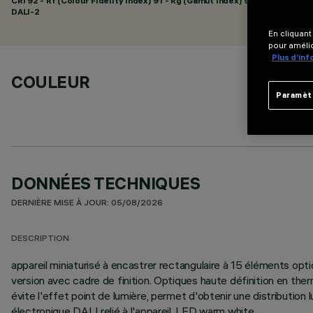
CRI
92
- Rf (Colour Fidelity Index) 91 - Rg (Gamut Index) 98
DALI-2
En cliquant
pour amélio
Plus d’in
COULEUR
Paramèt
DONNÉES TECHNIQUES
DERNIÈRE MISE À JOUR: 05/08/2026
DESCRIPTION
appareil miniaturisé à encastrer rectangulaire à 15 éléments op
version avec cadre de finition. Optiques haute définition en ther
évite l'effet point de lumière, permet d'obtenir une distributio
électronique DALI relié à l'appareil. LED warm white.