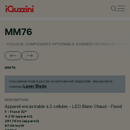
MM76
COULEUR
COMPOSANTS OPTIONNELS
DONNÉES TECHNIQUES
DONNÉ
MM76
Une version mise à jour de ce luminaire est disponible : découvrez le
Laser Blade
nouveau
.
DESCRIPTION
Appareil encastrable à 2 cellules - LED Blanc Chaud - Flood
F - Flood 32°
4.2 W (appareil)
281.76 lm (appareil)
67.09 lm/W