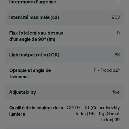
-
lm en mode d'urgence
953
Intensité maximale (cd)
0
Flux total émis au-dessus
d'un angle de 90° (lm)
83
Light output ratio (LOR)
F - Flood 32°
Optique et angle de
faisceau
fixe
Adjustability
CRI
97
- Rf (Colour Fidelity
Qualité de la couleur de la
Index) 95 - Rg (Gamut
lumière
Index) 99