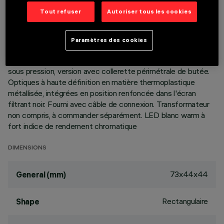
Tout refuser
Autoriser tous les cookies
DESCRIPTION
appareil miniaturisé à encastrer rectangulaire à 2 éléments
Paramètres des cookies
optiques avec sources LED - optiques fixes - ouverture
flood. Corps principal à surface radiante en aluminium moulé
sous pression, version avec collerette périmétrale de butée.
Optiques à haute définition en matière thermoplastique
métallisée, intégrées en position renfoncée dans l'écran
filtrant noir. Fourni avec câble de connexion. Transformateur
non compris, à commander séparément. LED blanc warm à
fort indice de rendement chromatique
DIMENSIONS
73x44x44
General (mm)
Rectangulaire
Shape