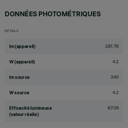
DONNÉES PHOTOMÉTRIQUES
DÉTAILS
281.76
lm (appareil)
4.2
W (appareil)
340
lm source
4.2
W source
67.09
Efficacité lumineuse
(valeur réelle)