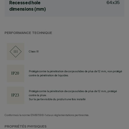
64x35
Recessed hole
dimensions (mm)
PERFORMANCE TECHNIQUE
Class III
Protégé contre la pénétration de corps solides de plus de 12 mm, non protégé
contre la pénétration de liquides.
Protégé contre la pénétration de corps solides de plus de 12 mm, protégé
contre la pluie.
Sur la partie visible du produit une fois installé
Conforme à la norme EN60598-1 et aux réglementations pertinentes.
PROPRIÉTÉS PHYSIQUES