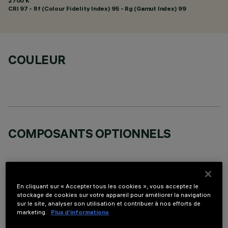
2700 K
CRI
97
- Rf (Colour Fidelity Index) 95 - Rg (Gamut Index) 99
COULEUR
COMPOSANTS OPTIONNELS
En cliquant sur « Accepter tous les cookies », vous acceptez le
stockage de cookies sur votre appareil pour améliorer la navigation
DONNÉES TECHNIQUES
sur le site, analyser son utilisation et contribuer à nos efforts de
marketing.
Plus d’informations
DERNIÈRE MISE À JOUR: 05/08/2026