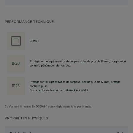
PERFORMANCE TECHNIQUE
Class II
Protégé contre la pénétration de corps solides de plus de 12 mm, non protégé
contre la pénétration de liquides.
Protégé contre la pénétration de corps solides de plus de 12 mm, protégé
contre la pluie.
Sur la partie visible du produit une fois installé
Conforme à la norme EN60598-1 et aux réglementations pertinentes.
PROPRIÉTÉS PHYSIQUES