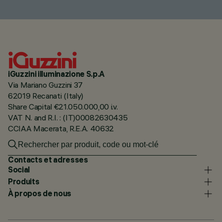
iGuzzini illuminazione S.p.A
Via Mariano Guzzini 37
62019 Recanati (Italy)
Share Capital €21.050.000,00 i.v.
VAT N. and R.I. : (IT)00082630435
CCIAA Macerata, R.E.A. 40632
Contacts et adresses
Social
Produits
À propos de nous