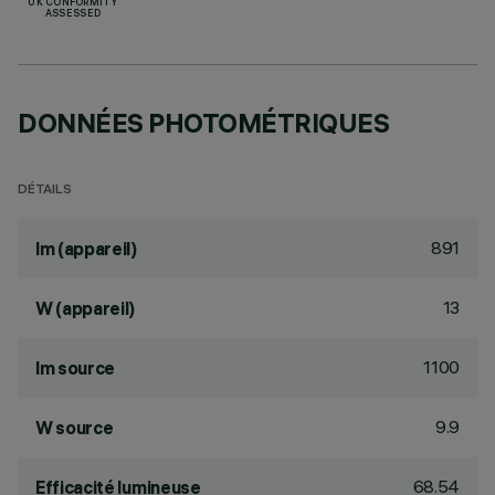
UK CONFORMITY
ASSESSED
DONNÉES PHOTOMÉTRIQUES
DÉTAILS
891
lm (appareil)
13
W (appareil)
1100
lm source
9.9
W source
68.54
Efficacité lumineuse