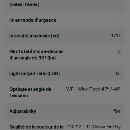
(valeur réelle)
-
lm en mode d'urgence
1717
Intensité maximale (cd)
0
Flux total émis au-dessus
d'un angle de 90° (lm)
81
Light output ratio (LOR)
WF - Wide Flood 47° / 46°
Optique et angle de
faisceau
fixe
Adjustability
CRI
92
- Rf (Colour Fidelity
Qualité de la couleur de la