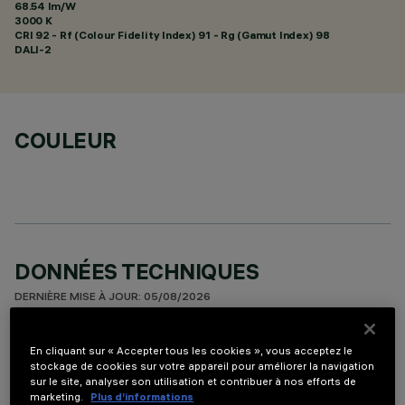
68.54 lm/W
3000 K
CRI
92
- Rf (Colour Fidelity Index) 91 - Rg (Gamut Index) 98
DALI-2
COULEUR
DONNÉES TECHNIQUES
DERNIÈRE MISE À JOUR: 05/08/2026
DESCRIPTION
En cliquant sur « Accepter tous les cookies », vous acceptez le
stockage de cookies sur votre appareil pour améliorer la navigation
appareil miniaturisé à encastrer rectangulaire à 5 éléments
sur le site, analyser son utilisation et contribuer à nos efforts de
optiques avec sources LED - optiques fixes - ouverture wide
marketing.
Plus d’informations