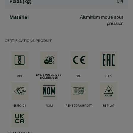
0.4
Poids (kg)
Aluminium moulé sous
Matériel
pression
CERTIFICATIONS PRODUIT
BVB BYGGVARUBE-
BIS
CE
EAC
DÖMNINGEN
ENEC-03
NOM
PEP ECOPASSPORT
RETILAP