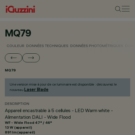
MQ79
COULEUR
DONNÉES TECHNIQUES
DONNÉES PHOTOMÉTRIQUES
DONN
MQ79
Une version mise à jour de ce luminaire est disponible : découvrez le
Laser Blade
nouveau
.
DESCRIPTION
Appareil encastrable à 5 cellules - LED Warm white -
Alimentation DALI - Wide Flood
WF - Wide Flood 47° / 46°
13 W (appareil)
891 lm (appareil)