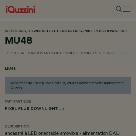
INTÉRIEURS
/
DOWNLIGHTS ET ENCASTRÉS
/
PIXEL PLUS
/
DOWNLIGHT
MU48
COULEUR
COMPOSANTS OPTIONNELS
DONNÉES TECHNIQUES
DONNÉ
MU48
Sur demande. Pour plus de détails, veuillez contacter votre représentant
iGuzzini.
FAIT PARTIE DE
PIXEL PLUS DOWNLIGHT
DESCRIPTION
encastré à LED orientable amovible - alimentation DALI