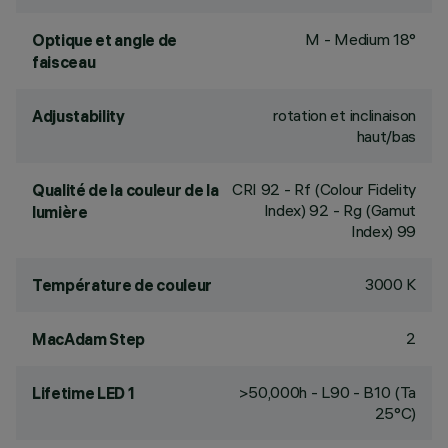
M - Medium 18°
Optique et angle de
faisceau
rotation et inclinaison
Adjustability
haut/bas
CRI
92
- Rf (Colour Fidelity
Qualité de la couleur de la
Index) 92 - Rg (Gamut
lumière
Index) 99
3000 K
Température de couleur
2
MacAdam Step
>50,000h - L90 - B10 (Ta
Lifetime LED 1
25°C)