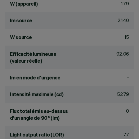
17.9
W (appareil)
2140
lm source
15
W source
92.06
Efficacité lumineuse
(valeur réelle)
-
lm en mode d'urgence
5279
Intensité maximale (cd)
0
Flux total émis au-dessus
d'un angle de 90° (lm)
77
Light output ratio (LOR)