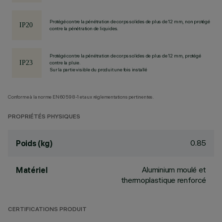
Protégé contre la pénétration de corps solides de plus de 12 mm, non protégé
contre la pénétration de liquides.
Protégé contre la pénétration de corps solides de plus de 12 mm, protégé
contre la pluie.
Sur la partie visible du produit une fois installé
Conforme à la norme EN60598-1 et aux réglementations pertinentes.
PROPRIÉTÉS PHYSIQUES
0.85
Poids (kg)
Aluminium moulé et
Matériel
thermoplastique renforcé
CERTIFICATIONS PRODUIT