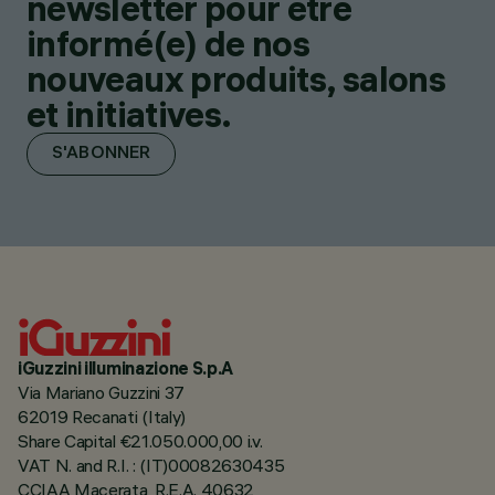
newsletter pour être
informé(e) de nos
nouveaux produits, salons
et initiatives.
S'ABONNER
iGuzzini illuminazione S.p.A
Via Mariano Guzzini 37
62019 Recanati (Italy)
Share Capital €21.050.000,00 i.v.
VAT N. and R.I. : (IT)00082630435
CCIAA Macerata, R.E.A. 40632