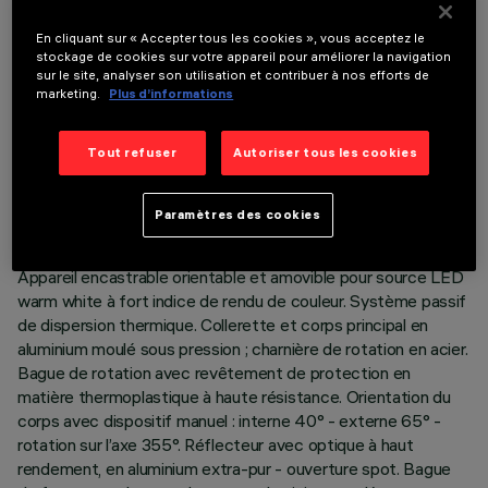
En cliquant sur « Accepter tous les cookies », vous acceptez le
stockage de cookies sur votre appareil pour améliorer la navigation
sur le site, analyser son utilisation et contribuer à nos efforts de
marketing.
Plus d’informations
DONNÉES TECHNIQUES
Tout refuser
Autoriser tous les cookies
DERNIÈRE MISE À JOUR: 05/08/2026
Paramètres des cookies
DESCRIPTION
Appareil encastrable orientable et amovible pour source LED
warm white à fort indice de rendu de couleur. Système passif
de dispersion thermique. Collerette et corps principal en
aluminium moulé sous pression ; charnière de rotation en acier.
Bague de rotation avec revêtement de protection en
matière thermoplastique à haute résistance. Orientation du
corps avec dispositif manuel : interne 40° - externe 65° -
rotation sur l’axe 355°. Réflecteur avec optique à haut
rendement, en aluminium extra-pur - ouverture spot. Bague