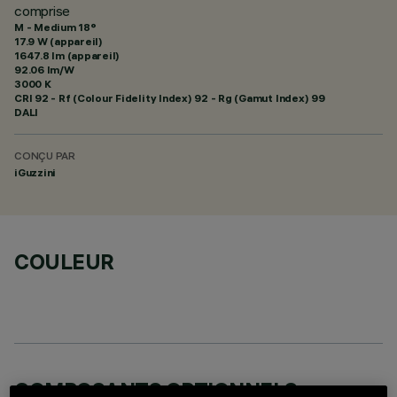
comprise
M - Medium 18°
17.9 W (appareil)
1647.8 lm (appareil)
92.06 lm/W
3000 K
CRI
92
- Rf (Colour Fidelity Index) 92 - Rg (Gamut Index) 99
DALI
CONÇU PAR
iGuzzini
COULEUR
COMPOSANTS OPTIONNELS