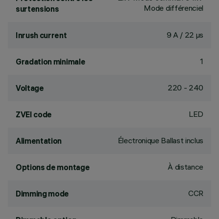
Mode différenciel
surtensions
9 A / 22 µs
Inrush current
1
Gradation minimale
220 - 240
Voltage
LED
ZVEI code
Électronique Ballast inclus
Alimentation
À distance
Options de montage
CCR
Dimming mode