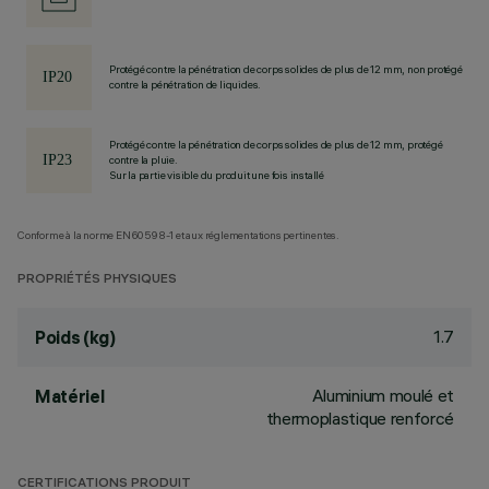
Protégé contre la pénétration de corps solides de plus de 12 mm, non protégé
contre la pénétration de liquides.
Protégé contre la pénétration de corps solides de plus de 12 mm, protégé
contre la pluie.
Sur la partie visible du produit une fois installé
Conforme à la norme EN60598-1 et aux réglementations pertinentes.
PROPRIÉTÉS PHYSIQUES
1.7
Poids (kg)
Aluminium moulé et
Matériel
thermoplastique renforcé
CERTIFICATIONS PRODUIT