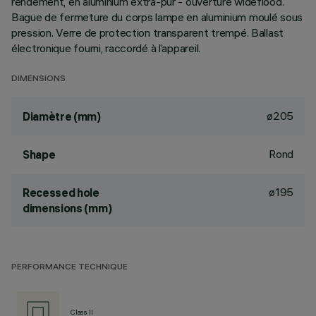
rendement, en aluminium extra-pur - ouverture wideflood.
Bague de fermeture du corps lampe en aluminium moulé sous
pression. Verre de protection transparent trempé. Ballast
électronique fourni, raccordé à l’appareil.
DIMENSIONS
ø205
Diamètre (mm)
Rond
Shape
ø195
Recessed hole
dimensions (mm)
PERFORMANCE TECHNIQUE
Class II