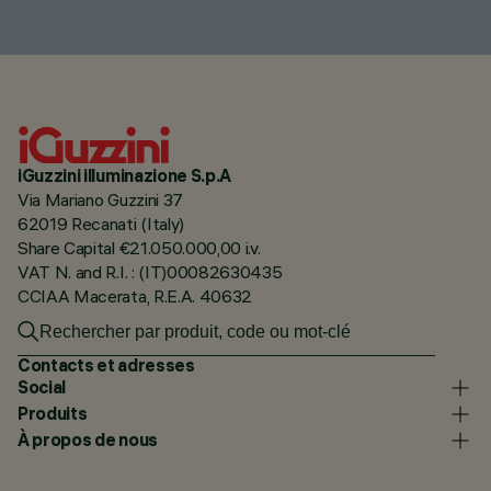
iGuzzini illuminazione S.p.A
Via Mariano Guzzini 37
62019 Recanati (Italy)
Share Capital €21.050.000,00 i.v.
VAT N. and R.I. : (IT)00082630435
CCIAA Macerata, R.E.A. 40632
Contacts et adresses
Social
Produits
À propos de nous