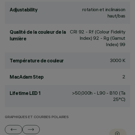
rotation et inclinaison
Adjustability
haut/bas
CRI
92
- Rf (Colour Fidelity
Qualité de la couleur de la
Index) 92 - Rg (Gamut
lumière
Index) 99
3000 K
Température de couleur
2
MacAdam Step
>50,000h - L90 - B10 (Ta
Lifetime LED 1
25°C)
GRAPHIQUES ET COURBES POLAIRES