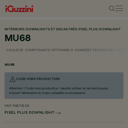
INTÉRIEURS
/
DOWNLIGHTS ET ENCASTRÉS
/
PIXEL PLUS
/
DOWNLIGHT
MU68
COULEUR
COMPOSANTS OPTIONNELS
DONNÉES TECHNIQUES
DONNÉ
MU68
CODE HORS PRODUCTION
Attention ! Code hors production. Veuillez utiliser la recherche pour
trouver l'alternative la mieux adaptée à vos besoins.
FAIT PARTIE DE
PIXEL PLUS DOWNLIGHT