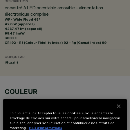
DESCRIPTION
encastré à LED orientable amovible - alimentation
électronique comprise
WF - Wide Flood 48°
42.6 W (appareil)
4237.47 lm (appareil)
99.47 lm/W
3000 K
CRI
92
- Rf (Colour Fidelity Index) 92 - Rg (Gamut Index) 99
CONÇU PAR
iGuzzini
COULEUR
En cliquant sur « Accepter tous les cookies », vous acceptez le
stockage de cookies sur votre appareil pour améliorer la navigation
sur le site, analyser son utilisation et contribuer à nos efforts de
marketing.
Plus d’informations