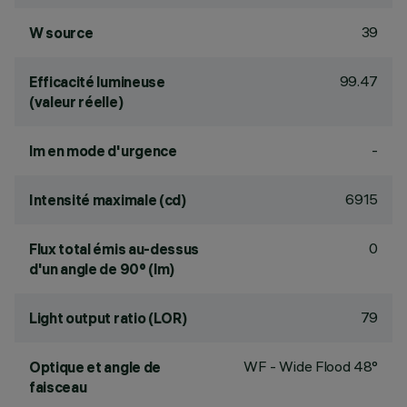
39
W source
99.47
Efficacité lumineuse
(valeur réelle)
-
lm en mode d'urgence
6915
Intensité maximale (cd)
0
Flux total émis au-dessus
d'un angle de 90° (lm)
79
Light output ratio (LOR)
WF - Wide Flood 48°
Optique et angle de
faisceau