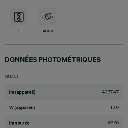
BIS
ENEC-03
DONNÉES PHOTOMÉTRIQUES
DÉTAILS
4237.47
lm (appareil)
42.6
W (appareil)
5370
lm source