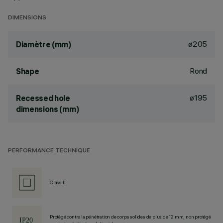
DIMENSIONS
ø205
Diamètre (mm)
Rond
Shape
ø195
Recessed hole
dimensions (mm)
PERFORMANCE TECHNIQUE
Class II
Protégé contre la pénétration de corps solides de plus de 12 mm, non protégé