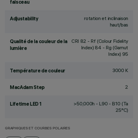
faisceau
rotation et inclinaison
Adjustability
haut/bas
CRI
82
- Rf (Colour Fidelity
Qualité de la couleur de la
Index) 84 - Rg (Gamut
lumière
Index) 95
3000 K
Température de couleur
2
MacAdam Step
>50,000h - L90 - B10 (Ta
Lifetime LED 1
25°C)
GRAPHIQUES ET COURBES POLAIRES