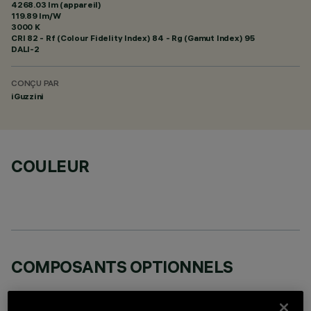
4268.03 lm (appareil)
119.89 lm/W
3000 K
CRI
82
- Rf (Colour Fidelity Index) 84 - Rg (Gamut Index) 95
DALI-2
CONÇU PAR
iGuzzini
COULEUR
COMPOSANTS OPTIONNELS