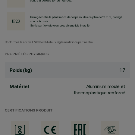
contre la pénétration de liquides.
Protégé contre la pénétration de corps solides de plus de 12 mm, protégé
contre la pluie.
Sur la partie visible du produit une fois installé
Conforme à la norme EN60598-1 et aux réglementations pertinentes.
PROPRIÉTÉS PHYSIQUES
1.7
Poids (kg)
Aluminium moulé et
Matériel
thermoplastique renforcé
CERTIFICATIONS PRODUIT