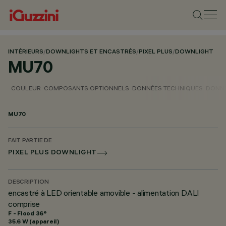
INTÉRIEURS
/
DOWNLIGHTS ET ENCASTRÉS
/
PIXEL PLUS
/
DOWNLIGHT
MU70
COULEUR
COMPOSANTS OPTIONNELS
DONNÉES TECHNIQUES
DONNÉ
MU70
FAIT PARTIE DE
PIXEL PLUS DOWNLIGHT
DESCRIPTION
encastré à LED orientable amovible - alimentation DALI
comprise
F - Flood 36°
35.6 W (appareil)