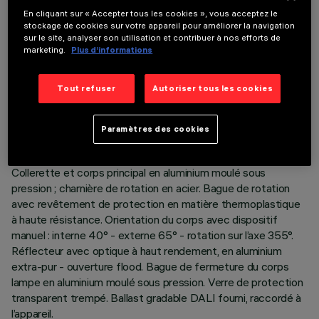
En cliquant sur « Accepter tous les cookies », vous acceptez le
stockage de cookies sur votre appareil pour améliorer la navigation
sur le site, analyser son utilisation et contribuer à nos efforts de
marketing.
Plus d’informations
DONNÉES TECHNIQUES
DERNIÈRE MISE À JOUR: 07/08/2026
Tout refuser
Autoriser tous les cookies
DESCRIPTION
Paramètres des cookies
Appareil encastrable, orientable et amovible pour source LED
warm white. Système passif de dissipation thermique.
Collerette et corps principal en aluminium moulé sous
pression ; charnière de rotation en acier. Bague de rotation
avec revêtement de protection en matière thermoplastique
à haute résistance. Orientation du corps avec dispositif
manuel : interne 40° - externe 65° - rotation sur l’axe 355°.
Réflecteur avec optique à haut rendement, en aluminium
extra-pur - ouverture flood. Bague de fermeture du corps
lampe en aluminium moulé sous pression. Verre de protection
transparent trempé. Ballast gradable DALI fourni, raccordé à
l’appareil.