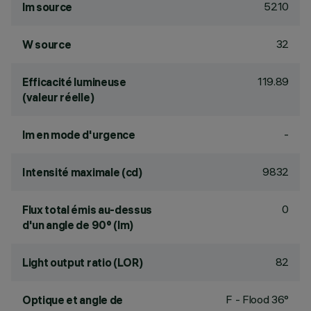
5210
lm source
32
W source
119.89
Efficacité lumineuse
(valeur réelle)
-
lm en mode d'urgence
9832
Intensité maximale (cd)
0
Flux total émis au-dessus
d'un angle de 90° (lm)
82
Light output ratio (LOR)
F - Flood 36°
Optique et angle de