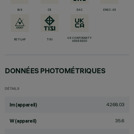
BIS
CE
EAC
ENEC-03
UK CONFORMITY
RETILAP
TISI
ASSESSED
DONNÉES PHOTOMÉTRIQUES
DÉTAILS
4268.03
lm (appareil)
35.6
W (appareil)