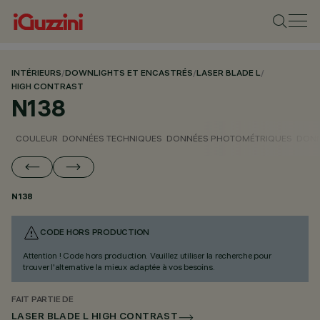
INTÉRIEURS
/
DOWNLIGHTS ET ENCASTRÉS
/
LASER BLADE L
/
HIGH CONTRAST
N138
COULEUR
DONNÉES TECHNIQUES
DONNÉES PHOTOMÉTRIQUES
DONN
N138
CODE HORS PRODUCTION
Attention ! Code hors production. Veuillez utiliser la recherche pour
trouver l'alternative la mieux adaptée à vos besoins.
FAIT PARTIE DE
LASER BLADE L HIGH CONTRAST