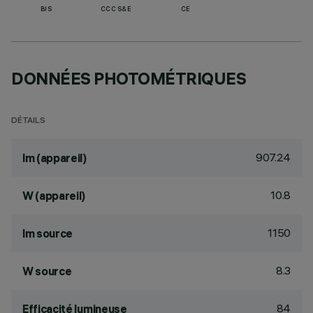
BIS
CCC S&E
CE
DONNÉES PHOTOMÉTRIQUES
DÉTAILS
907.24
lm (appareil)
10.8
W (appareil)
1150
lm source
8.3
W source
84
Efficacité lumineuse