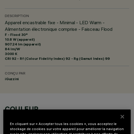
DESCRIPTION
Appareil encastrable fixe - Minimal - LED Warm -
Alimentation électronique comprise - Faisceau Flood
F - Flood 30°
10.8 W (appareil)
907.24 lm (appareil)
84 lm/W
3000 K
CRI
92
- Rf (Colour Fidelity Index) 92 - Rg (Gamut Index) 99
CONÇU PAR
iGuzzini
COULEUR
En cliquant sur « Accepter tous les cookies », vous acceptez le
stockage de cookies sur votre appareil pour améliorer la navigation