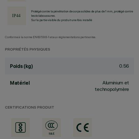
Protégé contre la pénétration de corps solides de plus de 1 mm, protégé contre
les éclaboussures.
Sur la partie visible du produit une fois installé
Conforme à la norme EN60598-1 et aux réglementations pertinentes.
PROPRIÉTÉS PHYSIQUES
0.56
Poids (kg)
Aluminium et
Matériel
technopolymère
CERTIFICATIONS PRODUIT