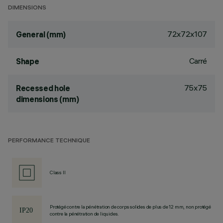
DIMENSIONS
72x72x107
General (mm)
Carré
Shape
75x75
Recessed hole
dimensions (mm)
PERFORMANCE TECHNIQUE
Class II
Protégé contre la pénétration de corps solides de plus de 12 mm, non protégé
contre la pénétration de liquides.