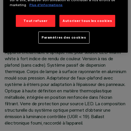
sur le site, analyser son utilisation et contribuer à nos efforts de
marketing.
Plus d’informations
DONNÉES TECHNIQUES
Tout refuser
Autoriser tous les cookies
DERNIÈRE MISE À JOUR: 01/08/2026
Paramètres des cookies
DESCRIPTION
Appareil encastrable à optique fixe pour source LED Warm
white à fort indice de rendu de couleur. Version à ras de
plafond (sans cadre). Système passif de dispersion
thermique. Corps de lampe à surface rayonnante en aluminium
moulé sous pression. Adaptateur de faux-plafond avec
système à étriers pour adaptation à l’épaisseur des panneaux.
Optique à haute définition en matière thermoplastique
métallisée, intégrée en position renfoncée dans l'écran
filtrant. Verre de protection pour source LED. La composition
structurelle du système optique permet d’obtenir une
émission à luminance contrôlée (UGR < 19). Ballast
électronique fourni, raccordé à l’appareil.