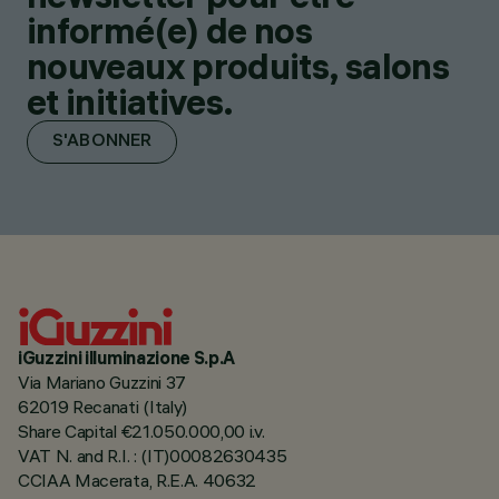
informé(e) de nos
nouveaux produits, salons
et initiatives.
S'ABONNER
iGuzzini illuminazione S.p.A
Via Mariano Guzzini 37
62019 Recanati (Italy)
Share Capital €21.050.000,00 i.v.
VAT N. and R.I. : (IT)00082630435
CCIAA Macerata, R.E.A. 40632