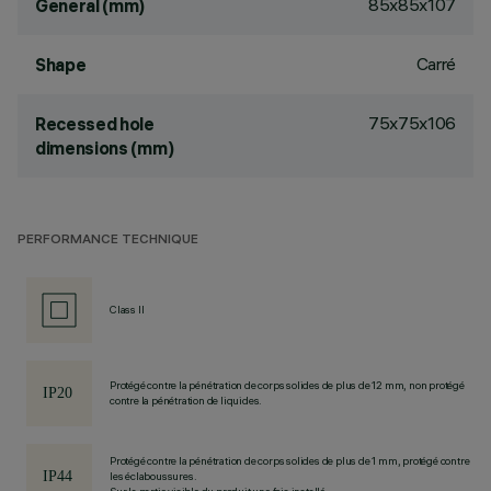
85x85x107
General (mm)
Carré
Shape
75x75x106
Recessed hole
dimensions (mm)
PERFORMANCE TECHNIQUE
Class II
Protégé contre la pénétration de corps solides de plus de 12 mm, non protégé
contre la pénétration de liquides.
Protégé contre la pénétration de corps solides de plus de 1 mm, protégé contre
les éclaboussures.