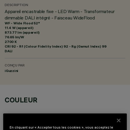
DESCRIPTION
Appareil encastrable fixe - LED Warm - Transformateur
dimmable DALI intégré - Faisceau WideFlood
WF - Wide Flood 52°
11.4 W (appareil)
873.77 lm (appareil)
76.65 lm/W
2700 K
CRI
92
- Rf (Colour Fidelity Index) 92 - Rg (Gamut Index) 99
DALI
CONÇU PAR
iGuzzini
COULEUR
En cliquant sur « Accepter tous les cookies », vous acceptez le