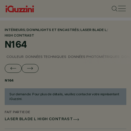
INTÉRIEURS
/
DOWNLIGHTS ET ENCASTRÉS
/
LASER BLADE L
/
HIGH CONTRAST
N164
COULEUR
DONNÉES TECHNIQUES
DONNÉES PHOTOMÉTRIQUES
DONN
N164
Sur demande. Pour plus de détails, veuillez contacter votre représentant
iGuzzini.
FAIT PARTIE DE
LASER BLADE L HIGH CONTRAST