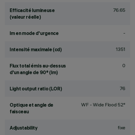
76.65
Efficacité lumineuse
(valeur réelle)
-
lm en mode d'urgence
1351
Intensité maximale (cd)
0
Flux total émis au-dessus
d'un angle de 90° (lm)
76
Light output ratio (LOR)
WF - Wide Flood 52°
Optique et angle de
faisceau
fixe
Adjustability