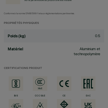
Sur la partie visible du produit une fois installé
Conforme à la norme EN60598-1 et aux réglementations pertinentes.
PROPRIÉTÉS PHYSIQUES
0.5
Poids (kg)
Aluminium et
Matériel
technopolymère
CERTIFICATIONS PRODUIT
BIS
CCC S&E
CE
EAC