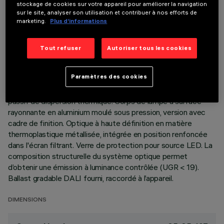
stockage de cookies sur votre appareil pour améliorer la navigation
sur le site, analyser son utilisation et contribuer à nos efforts de
DONNÉES TECHNIQUES
marketing.
Plus d’informations
DERNIÈRE MISE À JOUR: 07/08/2026
Tout refuser
Autoriser tous les cookies
DESCRIPTION
Paramètres des cookies
Appareil encastrable à optique fixe pour source LED Warm
white 2700K à fort indice de rendu de couleur. Système
passif de dispersion thermique. Corps de lampe à surface
rayonnante en aluminium moulé sous pression, version avec
cadre de finition. Optique à haute définition en matière
thermoplastique métallisée, intégrée en position renfoncée
dans l'écran filtrant. Verre de protection pour source LED. La
composition structurelle du système optique permet
d’obtenir une émission à luminance contrôlée (UGR < 19).
Ballast gradable DALI fourni, raccordé à l’appareil.
DIMENSIONS