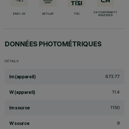
UK CONFORMITY
ENEC-03
RETILAP
TISI
ASSESSED
DONNÉES PHOTOMÉTRIQUES
DÉTAILS
873.77
lm (appareil)
11.4
W (appareil)
1150
lm source
9
W source