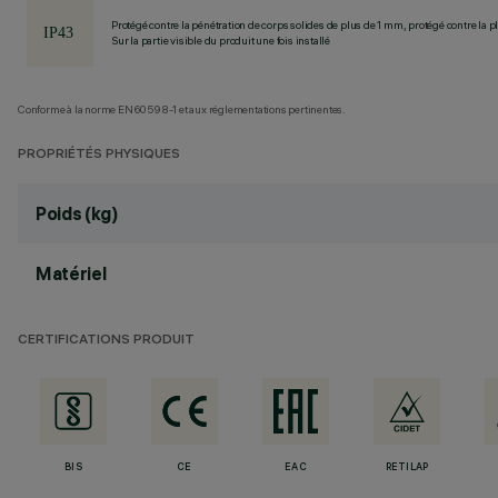
Protégé contre la pénétration de corps solides de plus de 1 mm, protégé contre la pl
Sur la partie visible du produit une fois installé
Conforme à la norme EN60598-1 et aux réglementations pertinentes.
PROPRIÉTÉS PHYSIQUES
Poids (kg)
Matériel
CERTIFICATIONS PRODUIT
BIS
CE
EAC
RETILAP