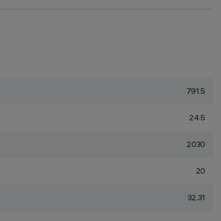
791.5
24.5
2030
20
32.31