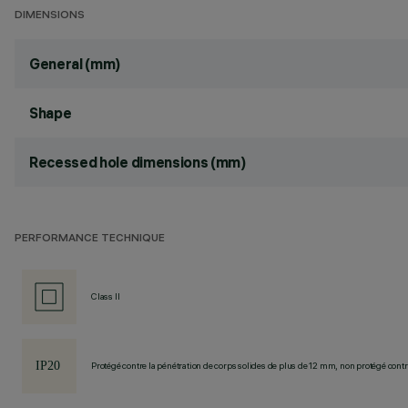
DIMENSIONS
General (mm)
Shape
Recessed hole dimensions (mm)
PERFORMANCE TECHNIQUE
Class II
Protégé contre la pénétration de corps solides de plus de 12 mm, non protégé contre