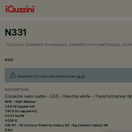
N331
COULEUR
DONNÉES TECHNIQUES
DONNÉES PHOTOMÉTRIQUES
DONN
N331
Attention! Ce code a été remplacé par
QL41
.
DESCRIPTION
Encastré sans cadre - LED - Neutral white - Transformateur d
WW - Wall Washer
24.5 W (appareil)
791.5 lm (appareil)
32.31 lm/W
4000 K
CRI
97
- Rf (Colour Fidelity Index) 92 - Rg (Gamut Index) 98
DALI