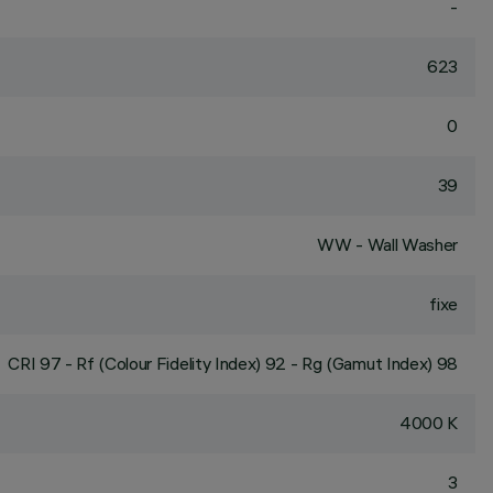
-
623
0
39
WW - Wall Washer
fixe
CRI
97
- Rf (Colour Fidelity Index) 92 - Rg (Gamut Index) 98
4000 K
3