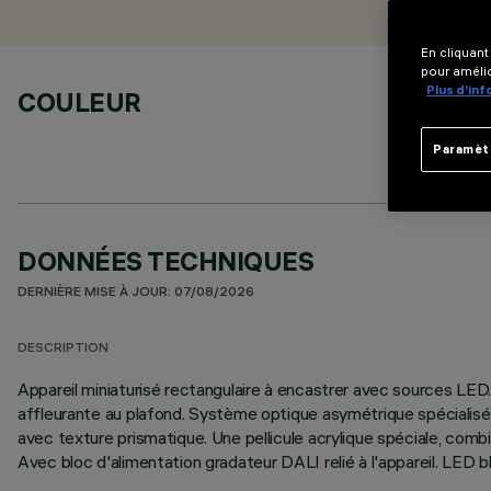
En cliquant
pour amélio
Plus d’in
COULEUR
Paramèt
DONNÉES TECHNIQUES
DERNIÈRE MISE À JOUR: 07/08/2026
DESCRIPTION
Appareil miniaturisé rectangulaire à encastrer avec sources LED.
affleurante au plafond. Système optique asymétrique spécialisé
avec texture prismatique. Une pellicule acrylique spéciale, comb
Avec bloc d'alimentation gradateur DALI relié à l'appareil. LED b