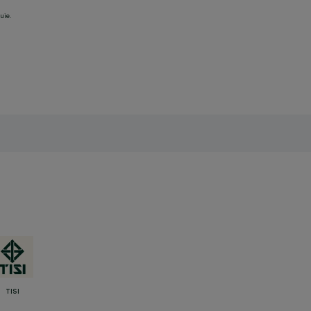
uie.
TISI