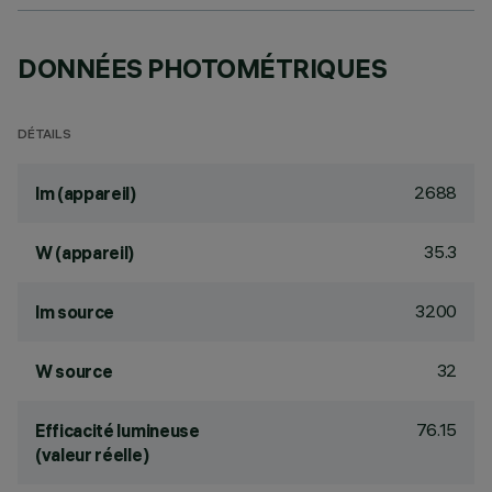
DONNÉES PHOTOMÉTRIQUES
DÉTAILS
2688
lm (appareil)
35.3
W (appareil)
3200
lm source
32
W source
76.15
Efficacité lumineuse
(valeur réelle)