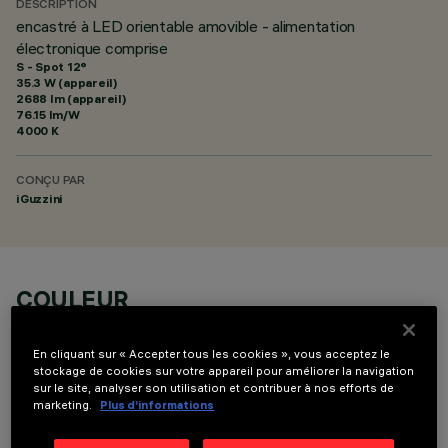
DESCRIPTION
encastré à LED orientable amovible - alimentation
électronique comprise
S - Spot 12°
35.3 W (appareil)
2688 lm (appareil)
76.15 lm/W
4000 K
CONÇU PAR
iGuzzini
COULEUR
En cliquant sur « Accepter tous les cookies », vous acceptez le
stockage de cookies sur votre appareil pour améliorer la navigation
sur le site, analyser son utilisation et contribuer à nos efforts de
marketing.
Plus d’informations
COMPOSANTS OPTIONNELS