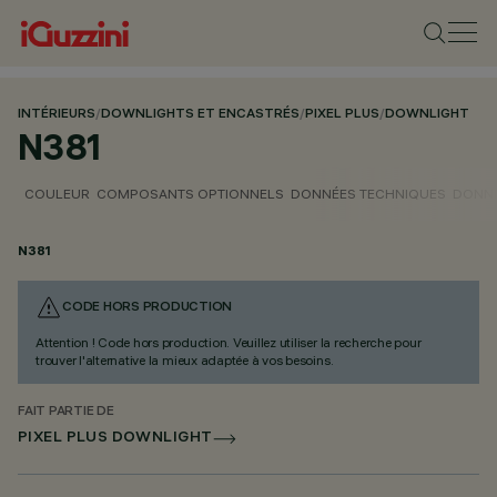
INTÉRIEURS
/
DOWNLIGHTS ET ENCASTRÉS
/
PIXEL PLUS
/
DOWNLIGHT
N381
COULEUR
COMPOSANTS OPTIONNELS
DONNÉES TECHNIQUES
DONNÉ
N381
CODE HORS PRODUCTION
Attention ! Code hors production. Veuillez utiliser la recherche pour
trouver l'alternative la mieux adaptée à vos besoins.
FAIT PARTIE DE
PIXEL PLUS DOWNLIGHT