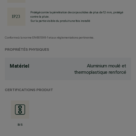
Protégé contre la pénétration de corps solides de plus de 12 mm, protégé
contre la pluie.
Sur la partie visible du produit une fois installé
Conforme à la norme EN60598-1 et aux réglementations pertinentes.
PROPRIÉTÉS PHYSIQUES
Aluminium moulé et
Matériel
thermoplastique renforcé
CERTIFICATIONS PRODUIT
BIS