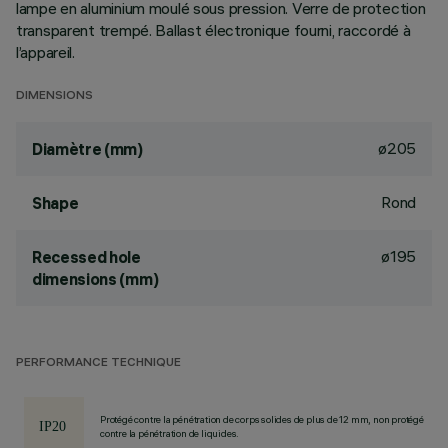
lampe en aluminium moulé sous pression. Verre de protection
transparent trempé. Ballast électronique fourni, raccordé à
l’appareil.
DIMENSIONS
ø205
Diamètre (mm)
Rond
Shape
ø195
Recessed hole
dimensions (mm)
PERFORMANCE TECHNIQUE
Protégé contre la pénétration de corps solides de plus de 12 mm, non protégé
contre la pénétration de liquides.