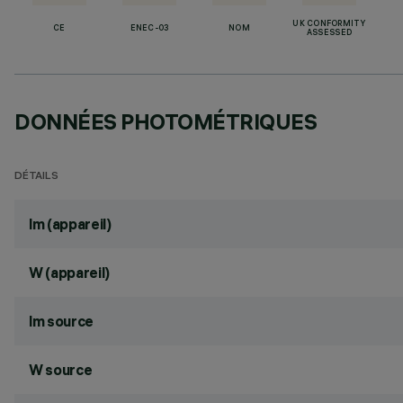
UK CONFORMITY
CE
ENEC-03
NOM
ASSESSED
DONNÉES PHOTOMÉTRIQUES
DÉTAILS
lm (appareil)
W (appareil)
lm source
W source