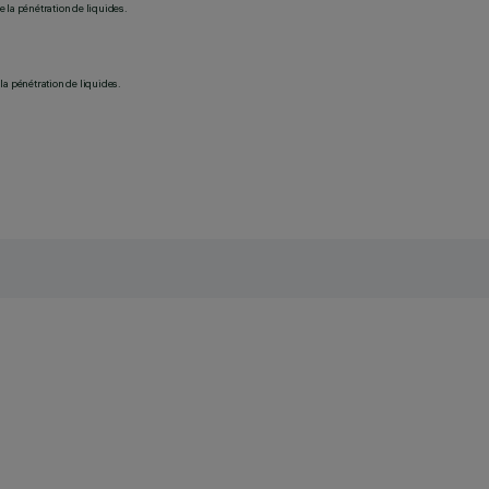
 la pénétration de liquides.
la pénétration de liquides.