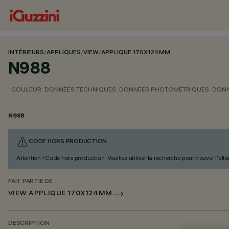
INTÉRIEURS
/
APPLIQUES
/
VIEW
/
APPLIQUE 170X124MM
N988
COULEUR
DONNÉES TECHNIQUES
DONNÉES PHOTOMÉTRIQUES
DONN
N988
CODE HORS PRODUCTION
Attention ! Code hors production. Veuillez utiliser la recherche pour trouver l'al
FAIT PARTIE DE
VIEW APPLIQUE 170X124MM
DESCRIPTION