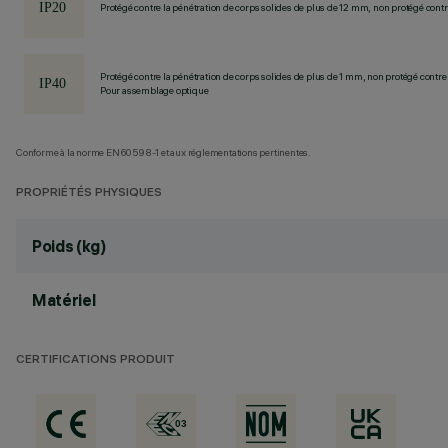
Protégé contre la pénétration de corps solides de plus de 12 mm, non protégé contre
Protégé contre la pénétration de corps solides de plus de 1 mm, non protégé contre 
Pour assemblage optique
Conforme à la norme EN60598-1 et aux réglementations pertinentes.
PROPRIÉTÉS PHYSIQUES
Poids (kg)
Matériel
CERTIFICATIONS PRODUIT