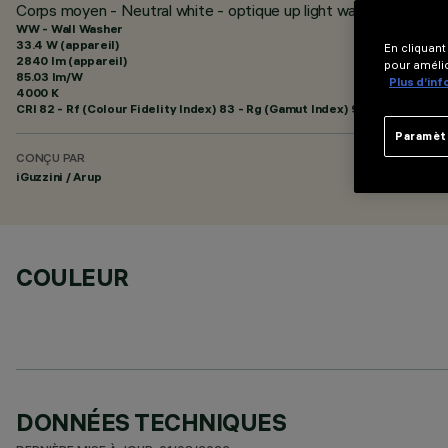
Corps moyen - Neutral white - optique up light wall washer
WW - Wall Washer
33.4 W (appareil)
En cliquant
2840 lm (appareil)
pour amélio
85.03 lm/W
Plus d’in
4000 K
CRI
82
- Rf (Colour Fidelity Index) 83 - Rg (Gamut Index) 92
Paramèt
CONÇU PAR
iGuzzini / Arup
COULEUR
DONNÉES TECHNIQUES