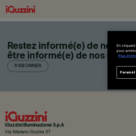
Restez informé(e) de nos der
En cliquant
pour amélio
être informé(e) de nos nouveau
Plus d’in
S'ABONNER
Paramèt
iGuzzini illuminazione S.p.A
Via Mariano Guzzini 37