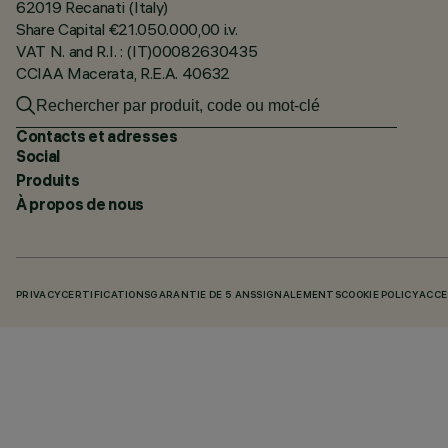
62019 Recanati (Italy)
Share Capital €21.050.000,00 i.v.
VAT N. and R.I. : (IT)00082630435
CCIAA Macerata, R.E.A. 40632
Contacts et adresses
Social
Produits
À propos de nous
PRIVACY
CERTIFICATIONS
GARANTIE DE 5 ANS
SIGNALEMENTS
COOKIE POLICY
ACCE