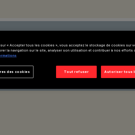
nières innovations. Abonnez-vo
 sur « Accepter tous les cookies », vous acceptez le stockage de cookies sur vo
rer la navigation sur le site, analyser son utilisation et contribuer à nos efforts
x produits, salons et initiative
formations
res des cookies
Tout refuser
Autoriser tous 