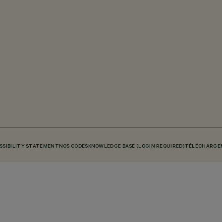
SSIBILITY STATEMENT
NOS CODES
KNOWLEDGE BASE (LOGIN REQUIRED)
TÉLÉCHARGE