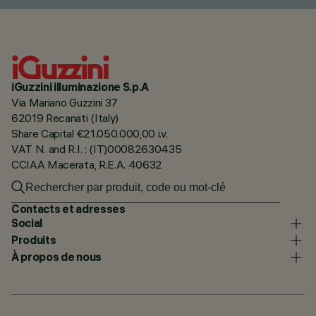
iGuzzini illuminazione S.p.A
Via Mariano Guzzini 37
62019 Recanati (Italy)
Share Capital €21.050.000,00 i.v.
VAT N. and R.I. : (IT)00082630435
CCIAA Macerata, R.E.A. 40632
Contacts et adresses
Social
Produits
À propos de nous