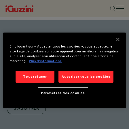
Restez informé(e) de nos
En cliquant sur « Accepter tous les cookies », vous acceptez le
dernières innovations.
stockage de cookies sur votre appareil pour améliorer la navigation
sur le site, analyser son utilisation et contribuer à nos efforts de
Abonnez-vous à notre
marketing.
Plus d’informations
newsletter pour être
informé(e) de nos
Tout refuser
Autoriser tous les cookies
nouveaux produits, salons
Paramètres des cookies
et initiatives.
S'ABONNER