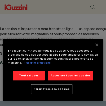
La section « Inspiration » sera bientôt en ligne — un espace conçu
pour stimuler votre imagination et vous proposer les meilleures
solutions pour façonner la lumière — et l’ombre — dans vos
projets.
En cliquant sur « Accepter tous les cookies », vous acceptez le
Souhaitez-vous être informé dès que la page sera en ligne ?
stockage de cookies sur votre appareil pour améliorer la navigation
sur le site, analyser son utilisation et contribuer à nos efforts de
Abonnez-vous à notre newsletter.
marketing.
Plus d’informations
Tout refuser
Autoriser tous les cookies
Paramètres des cookies