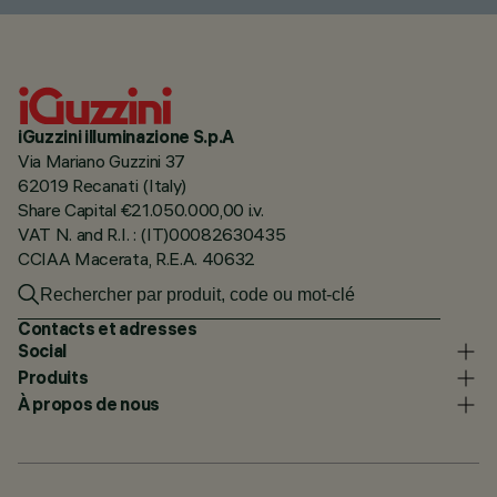
iGuzzini illuminazione S.p.A
Via Mariano Guzzini 37
62019 Recanati (Italy)
Share Capital €21.050.000,00 i.v.
VAT N. and R.I. : (IT)00082630435
CCIAA Macerata, R.E.A. 40632
Contacts et adresses
Social
Produits
À propos de nous