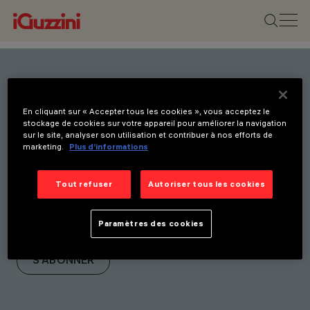
Restez informé(e) de nos
En cliquant sur « Accepter tous les cookies », vous acceptez le
dernières innovations.
stockage de cookies sur votre appareil pour améliorer la navigation
sur le site, analyser son utilisation et contribuer à nos efforts de
Abonnez-vous à notre
marketing.
Plus d’informations
newsletter pour être
informé(e) de nos
Tout refuser
Autoriser tous les cookies
nouveaux produits, salons
Paramètres des cookies
et initiatives.
S'ABONNER