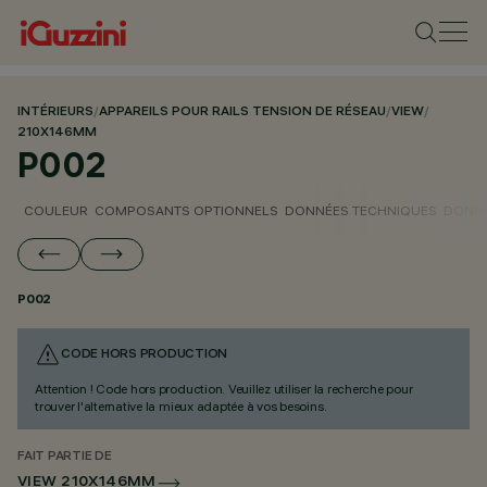
INTÉRIEURS
/
APPAREILS POUR RAILS TENSION DE RÉSEAU
/
VIEW
/
210X146MM
P002
COULEUR
COMPOSANTS OPTIONNELS
DONNÉES TECHNIQUES
DONNÉ
P002
CODE HORS PRODUCTION
Attention ! Code hors production. Veuillez utiliser la recherche pour
trouver l'alternative la mieux adaptée à vos besoins.
FAIT PARTIE DE
VIEW 210X146MM