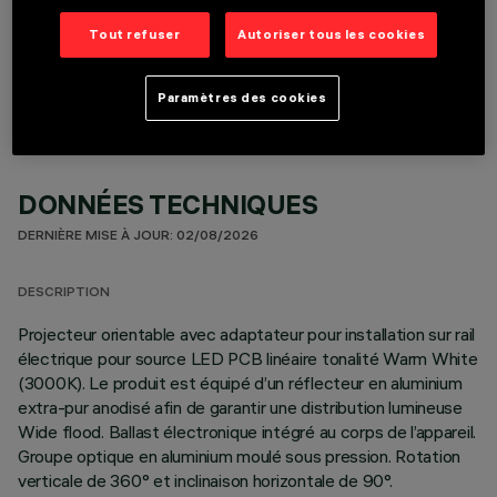
Tout refuser
Autoriser tous les cookies
COMPOSANTS OPTIONNELS
Paramètres des cookies
DONNÉES TECHNIQUES
DERNIÈRE MISE À JOUR: 02/08/2026
DESCRIPTION
Projecteur orientable avec adaptateur pour installation sur rail
électrique pour source LED PCB linéaire tonalité Warm White
(3000K). Le produit est équipé d’un réflecteur en aluminium
extra-pur anodisé afin de garantir une distribution lumineuse
Wide flood. Ballast électronique intégré au corps de l’appareil.
Groupe optique en aluminium moulé sous pression. Rotation
verticale de 360° et inclinaison horizontale de 90°.