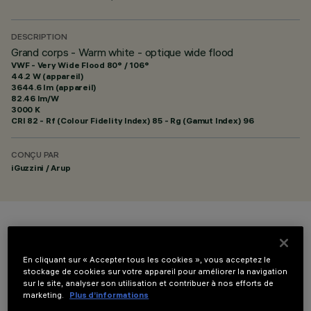
DESCRIPTION
Grand corps - Warm white - optique wide flood
VWF - Very Wide Flood 80° / 106°
44.2 W (appareil)
3644.6 lm (appareil)
82.46 lm/W
3000 K
CRI
82
- Rf (Colour Fidelity Index) 85 - Rg (Gamut Index) 96
CONÇU PAR
iGuzzini / Arup
COULEUR
En cliquant sur « Accepter tous les cookies », vous acceptez le
stockage de cookies sur votre appareil pour améliorer la navigation
sur le site, analyser son utilisation et contribuer à nos efforts de
marketing.
Plus d’informations