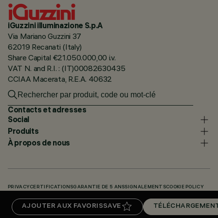
iGuzzini illuminazione S.p.A
Via Mariano Guzzini 37
62019 Recanati (Italy)
Share Capital €21.050.000,00 i.v.
VAT N. and R.I. : (IT)00082630435
CCIAA Macerata, R.E.A. 40632
Contacts et adresses
Social
Produits
À propos de nous
PRIVACY
CERTIFICATIONS
GARANTIE DE 5 ANS
SIGNALEMENTS
COOKIE POLICY
ACCESSIBILITY STATEMENT
NOS CODES
KNOWLEDGE BASE (LOGIN REQUIRED)
AJOUTER AUX FAVORIS
SAVE
TÉLÉCHARGEMEN
TÉLÉCHARGEMENTS