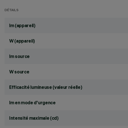
DÉTAILS
lm (appareil)
W (appareil)
lm source
W source
Efficacité lumineuse (valeur réelle)
lm en mode d'urgence
Intensité maximale (cd)