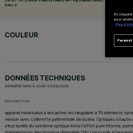
CRI
97
- Rf (Colour Fidelity Index) 96 - Rg (Gamut Index) 102
DALI-2
En cliquant
pour amélio
Plus d’in
COULEUR
Paramèt
DONNÉES TECHNIQUES
DERNIÈRE MISE À JOUR: 07/08/2026
DESCRIPTION
appareil miniaturisé à encastrer rectangulaire à 15 éléments opt
version avec collerette périmétrale de butée. Optiques à haute dé
structurelle du système optique évite l'effet punctiforme, perme
d'alimentation électronique dimmable DALI raccordé à l'apparei