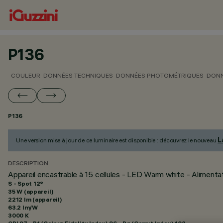
P136
COULEUR
DONNÉES TECHNIQUES
DONNÉES PHOTOMÉTRIQUES
DONN
P136
L
Une version mise à jour de ce luminaire est disponible : découvrez le nouveau
DESCRIPTION
Appareil encastrable à 15 cellules - LED Warm white - Alimenta
S - Spot 12°
35 W (appareil)
2212 lm (appareil)
63.2 lm/W
3000 K