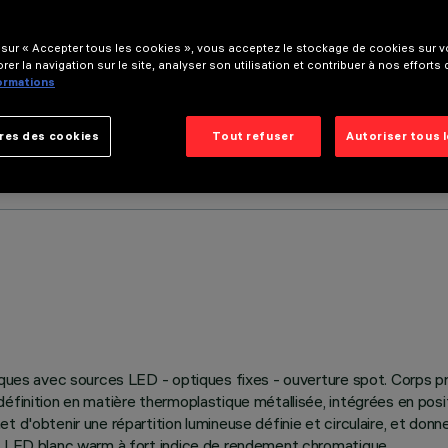
 sur « Accepter tous les cookies », vous acceptez le stockage de cookies sur vo
rer la navigation sur le site, analyser son utilisation et contribuer à nos efforts
formations
res des cookies
Tout refuser
Autoriser tous 
iques avec sources LED - optiques fixes - ouverture spot. Corps pr
finition en matière thermoplastique métallisée, intégrées en positi
t d'obtenir une répartition lumineuse définie et circulaire, et don
l. LED blanc warm à fort indice de rendement chromatique