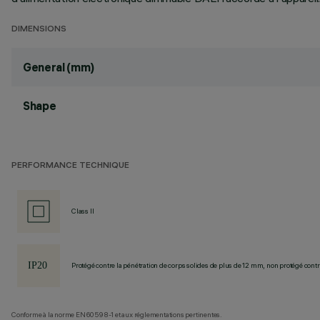
DIMENSIONS
General (mm)
Shape
PERFORMANCE TECHNIQUE
Class II
Protégé contre la pénétration de corps solides de plus de 12 mm, non protégé contre
Conforme à la norme EN60598-1 et aux réglementations pertinentes.