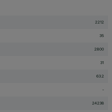
2212
35
2800
31
63.2
-
24238