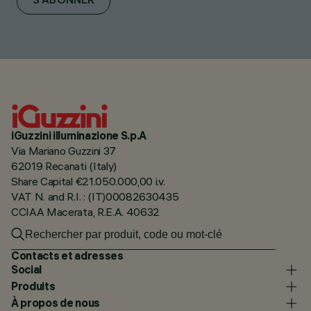
S'ABONNER
iGuzzini illuminazione S.p.A
Via Mariano Guzzini 37
62019 Recanati (Italy)
Share Capital €21.050.000,00 i.v.
VAT N. and R.I. : (IT)00082630435
CCIAA Macerata, R.E.A. 40632
Contacts et adresses
Social
Produits
À propos de nous