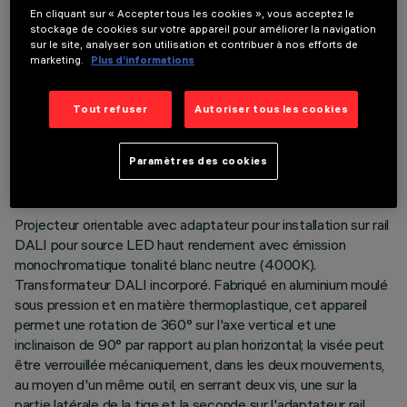
En cliquant sur « Accepter tous les cookies », vous acceptez le
stockage de cookies sur votre appareil pour améliorer la navigation
sur le site, analyser son utilisation et contribuer à nos efforts de
marketing.
Plus d’informations
Tout refuser
Autoriser tous les cookies
DONNÉES TECHNIQUES
DERNIÈRE MISE À JOUR: 05/08/2026
Paramètres des cookies
DESCRIPTION
Projecteur orientable avec adaptateur pour installation sur rail
DALI pour source LED haut rendement avec émission
monochromatique tonalité blanc neutre (4000K).
Transformateur DALI incorporé. Fabriqué en aluminium moulé
sous pression et en matière thermoplastique, cet appareil
permet une rotation de 360° sur l'axe vertical et une
inclinaison de 90° par rapport au plan horizontal; la visée peut
être verrouillée mécaniquement, dans les deux mouvements,
au moyen d'un même outil, en serrant deux vis, une sur la
partie latérale de la tige et la seconde sur l'adaptateur rail.