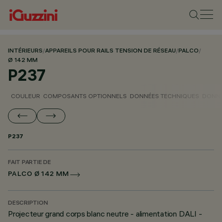
INTÉRIEURS
/
APPAREILS POUR RAILS TENSION DE RÉSEAU
/
PALCO
/
Ø 142 MM
P237
COULEUR
COMPOSANTS OPTIONNELS
DONNÉES TECHNIQUES
DONNÉ
P237
FAIT PARTIE DE
PALCO Ø 142 MM
DESCRIPTION
Projecteur grand corps blanc neutre - alimentation DALI -