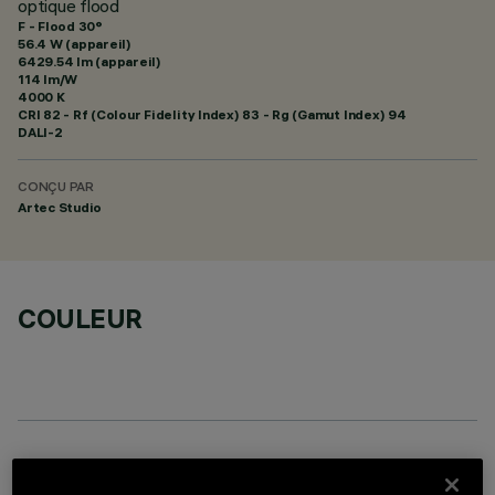
optique flood
F - Flood 30°
56.4 W (appareil)
6429.54 lm (appareil)
114 lm/W
4000 K
CRI
82
- Rf (Colour Fidelity Index) 83 - Rg (Gamut Index) 94
DALI-2
CONÇU PAR
Artec Studio
COULEUR
COMPOSANTS OPTIONNELS