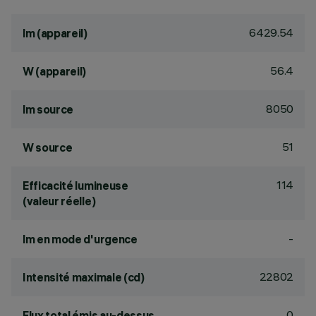
6429.54
lm (appareil)
56.4
W (appareil)
8050
lm source
51
W source
114
Efficacité lumineuse
(valeur réelle)
-
lm en mode d'urgence
22802
Intensité maximale (cd)
0
Flux total émis au-dessus