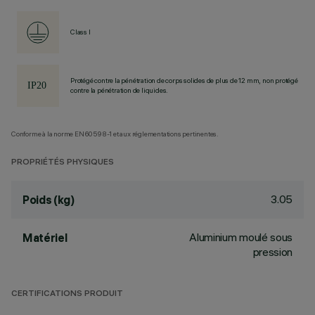
Class I
Protégé contre la pénétration de corps solides de plus de 12 mm, non protégé
contre la pénétration de liquides.
Conforme à la norme EN60598-1 et aux réglementations pertinentes.
PROPRIÉTÉS PHYSIQUES
3.05
Poids (kg)
Aluminium moulé sous
Matériel
pression
CERTIFICATIONS PRODUIT