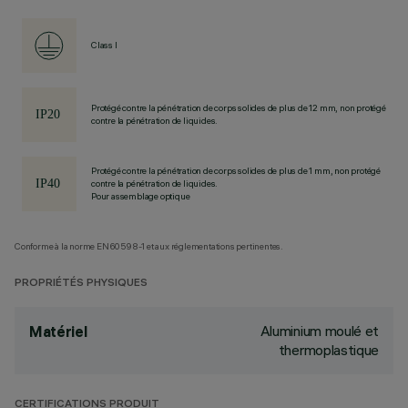
Class I
Protégé contre la pénétration de corps solides de plus de 12 mm, non protégé
contre la pénétration de liquides.
Protégé contre la pénétration de corps solides de plus de 1 mm, non protégé
contre la pénétration de liquides.
Pour assemblage optique
Conforme à la norme EN60598-1 et aux réglementations pertinentes.
PROPRIÉTÉS PHYSIQUES
Aluminium moulé et
Matériel
thermoplastique
CERTIFICATIONS PRODUIT