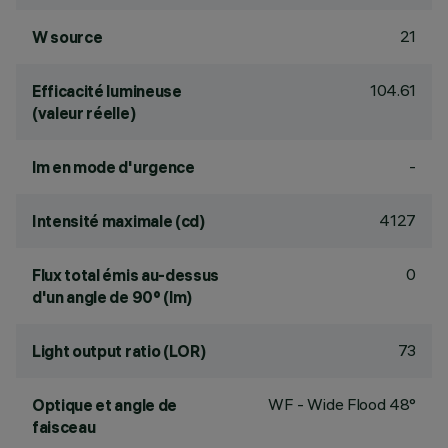
21
W source
104.61
Efficacité lumineuse
(valeur réelle)
-
lm en mode d'urgence
4127
Intensité maximale (cd)
0
Flux total émis au-dessus
d'un angle de 90° (lm)
73
Light output ratio (LOR)
WF - Wide Flood 48°
Optique et angle de
faisceau