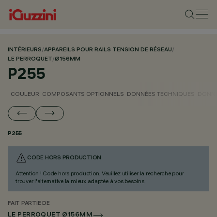
INTÉRIEURS
/
APPAREILS POUR RAILS TENSION DE RÉSEAU
/
LE PERROQUET
/
Ø156MM
P255
COULEUR
COMPOSANTS OPTIONNELS
DONNÉES TECHNIQUES
DONNÉ
P255
CODE HORS PRODUCTION
Attention ! Code hors production. Veuillez utiliser la recherche pour
trouver l'alternative la mieux adaptée à vos besoins.
FAIT PARTIE DE
LE PERROQUET Ø156MM