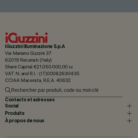
iGuzzini illuminazione S.p.A
Via Mariano Guzzini 37
62019 Recanati (Italy)
Share Capital €21.050.000,00 i.v.
VAT N. and R.I. : (IT)00082630435
CCIAA Macerata, R.E.A. 40632
Contacts et adresses
Social
Produits
À propos de nous