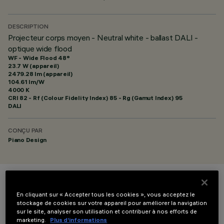
DESCRIPTION
Projecteur corps moyen - Neutral white - ballast DALI -
optique wide flood
WF - Wide Flood 48°
23.7 W (appareil)
2479.28 lm (appareil)
104.61 lm/W
4000 K
CRI
82
- Rf (Colour Fidelity Index) 85 - Rg (Gamut Index) 95
DALI
CONÇU PAR
Piano Design
COULEUR
En cliquant sur « Accepter tous les cookies », vous acceptez le
stockage de cookies sur votre appareil pour améliorer la navigation
sur le site, analyser son utilisation et contribuer à nos efforts de
marketing.
Plus d’informations