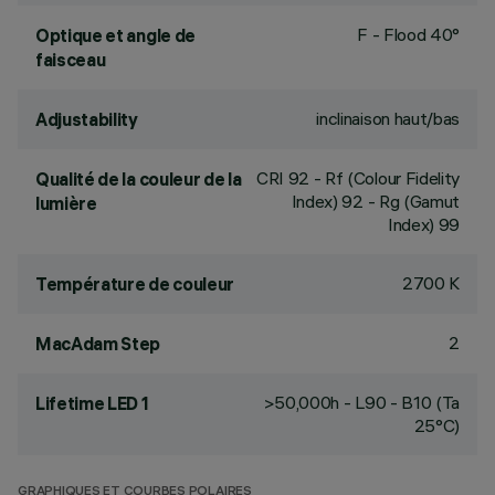
F - Flood 40°
Optique et angle de
faisceau
inclinaison haut/bas
Adjustability
CRI
92
- Rf (Colour Fidelity
Qualité de la couleur de la
Index) 92 - Rg (Gamut
lumière
Index) 99
2700 K
Température de couleur
2
MacAdam Step
>50,000h - L90 - B10 (Ta
Lifetime LED 1
25°C)
GRAPHIQUES ET COURBES POLAIRES