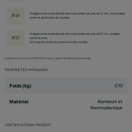
Protégé contre la pénétration de corps solides de plus de 12 mm, non protégé
contre la pénétration de liquides.
Protégé contre la pénétration de corps solides de plus de 12 mm, protégé
contre la pluie.
Sur la partie visible du produit une fois installé
Conforme à la norme EN60598-1 et aux réglementations pertinentes.
PROPRIÉTÉS PHYSIQUES
0.13
Poids (kg)
Aluminium et
Matériel
thermoplastique
CERTIFICATIONS PRODUIT