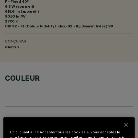
F - Flood 40°
6.8 W (appareil)
615.6 lm (appareil)
90.53 lm/W
2700 K
CRI
92
- Rf (Colour Fidelity Index) 92 - Rg (Gamut Index) 99
CONÇU PAR
iGuzzini
COULEUR
COMPOSANTS OPTIONNELS
En cliquant sur « Accepter tous les cookies », vous acceptez le
stockage de cookies sur votre appareil pour améliorer la navigation