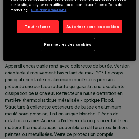
sur le site, analyser son utilisation et contribuer à nos efforts de
marketing.
Plus d’informations
Tout refuser
Autoriser tous les cookies
DONNÉES TECHNIQUES
DERNIÈRE MISE À JOUR: 07/08/2026
Paramètres des cookies
DESCRIPTION
Appareil encastrable rond avec collerette de butée. Version
orientable à mouvement basculant de max. 30°. Le corps
principal orientable en aluminium moulé sous pression
présente une surface radiante qui garantit une excellente
dissipation de la chaleur. Réflecteur à haute définition en
matière thermoplastique métallisée - optique Flood.
Structure à collerette extérieure de butée en aluminium
moulé sous pression, finition unique blanche. Pièces de
rotation en acier. Anneau à l’intérieur du corps orientable en
matière thermoplastique, disponible en différentes finitions,
peintes ou métallisées. Verre de protection compris