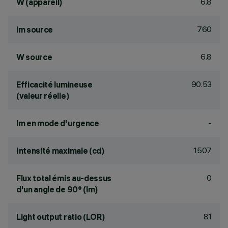
6.8
W (appareil)
760
lm source
6.8
W source
90.53
Efficacité lumineuse
(valeur réelle)
-
lm en mode d'urgence
1507
Intensité maximale (cd)
0
Flux total émis au-dessus
d'un angle de 90° (lm)
81
Light output ratio (LOR)