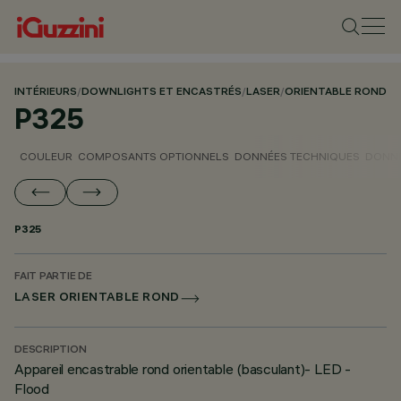
INTÉRIEURS
/
DOWNLIGHTS ET ENCASTRÉS
/
LASER
/
ORIENTABLE ROND
P325
COULEUR
COMPOSANTS OPTIONNELS
DONNÉES TECHNIQUES
DONNÉ
P325
FAIT PARTIE DE
LASER ORIENTABLE ROND
DESCRIPTION
Appareil encastrable rond orientable (basculant)- LED -
Flood