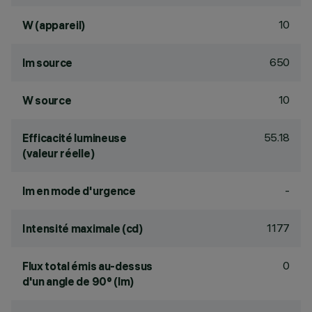
10
W (appareil)
650
lm source
10
W source
55.18
Efficacité lumineuse
(valeur réelle)
-
lm en mode d'urgence
1177
Intensité maximale (cd)
0
Flux total émis au-dessus
d'un angle de 90° (lm)