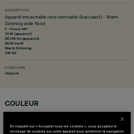
DESCRIPTION
Appareil encastrable rond orientable (basculant) - Warm
Dimming wide flood
F - Flood 46°
10 W (appareil)
551.85 lm (appareil)
55.18 lm/W
Warm Dimming
CRI
92
CONÇU PAR
iGuzzini
COULEUR
En cliquant sur « Accepter tous les cookies », vous acceptez le
stockage de cookies sur votre appareil pour améliorer la navigation