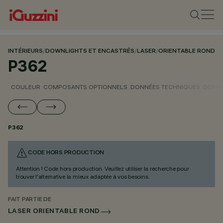
INTÉRIEURS
/
DOWNLIGHTS ET ENCASTRÉS
/
LASER
/
ORIENTABLE ROND
P362
COULEUR
COMPOSANTS OPTIONNELS
DONNÉES TECHNIQUES
DONNÉ
P362
CODE HORS PRODUCTION
Attention ! Code hors production. Veuillez utiliser la recherche pour
trouver l'alternative la mieux adaptée à vos besoins.
FAIT PARTIE DE
LASER ORIENTABLE ROND