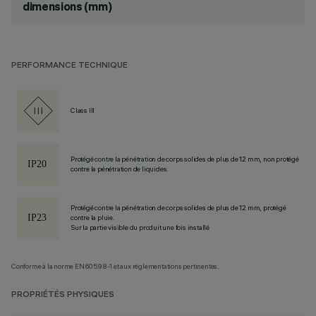
dimensions (mm)
PERFORMANCE TECHNIQUE
Class III
Protégé contre la pénétration de corps solides de plus de 12 mm, non protégé
contre la pénétration de liquides.
Protégé contre la pénétration de corps solides de plus de 12 mm, protégé
contre la pluie.
Sur la partie visible du produit une fois installé
Conforme à la norme EN60598-1 et aux réglementations pertinentes.
PROPRIÉTÉS PHYSIQUES