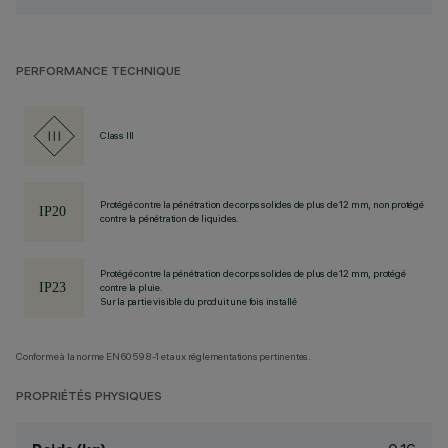
PERFORMANCE TECHNIQUE
Class III
Protégé contre la pénétration de corps solides de plus de 12 mm, non protégé
contre la pénétration de liquides.
Protégé contre la pénétration de corps solides de plus de 12 mm, protégé
contre la pluie.
Sur la partie visible du produit une fois installé
Conforme à la norme EN60598-1 et aux réglementations pertinentes.
PROPRIÉTÉS PHYSIQUES