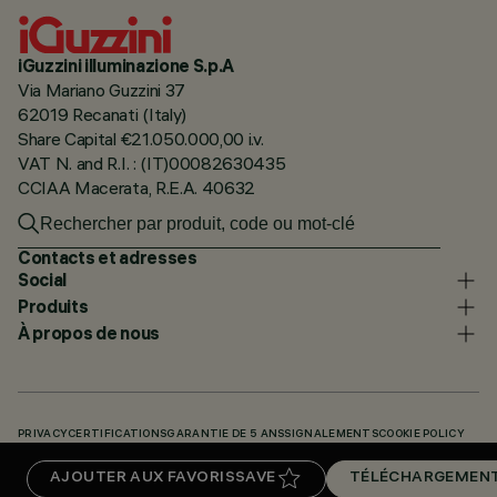
iGuzzini illuminazione S.p.A
Via Mariano Guzzini 37
62019 Recanati (Italy)
Share Capital €21.050.000,00 i.v.
VAT N. and R.I. : (IT)00082630435
CCIAA Macerata, R.E.A. 40632
Contacts et adresses
Social
Produits
À propos de nous
PRIVACY
CERTIFICATIONS
GARANTIE DE 5 ANS
SIGNALEMENTS
COOKIE POLICY
ACCESSIBILITY STATEMENT
NOS CODES
KNOWLEDGE BASE (LOGIN REQUIRED)
AJOUTER AUX FAVORIS
SAVE
TÉLÉCHARGEMEN
TÉLÉCHARGEMENTS