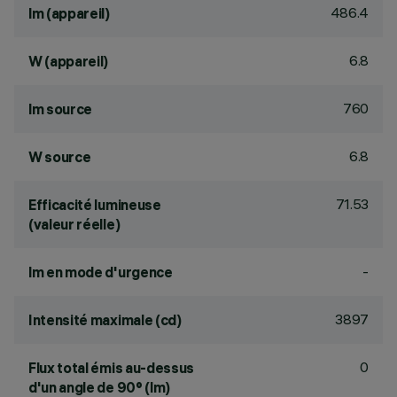
486.4
lm (appareil)
6.8
W (appareil)
760
lm source
6.8
W source
71.53
Efficacité lumineuse
(valeur réelle)
-
lm en mode d'urgence
3897
Intensité maximale (cd)
0
Flux total émis au-dessus
d'un angle de 90° (lm)