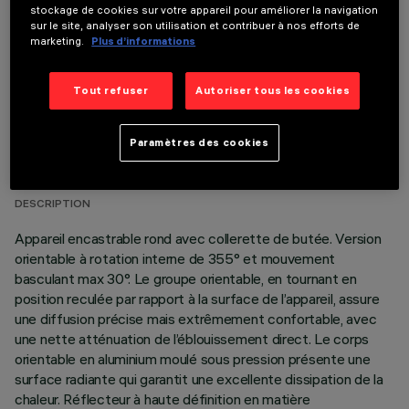
stockage de cookies sur votre appareil pour améliorer la navigation
sur le site, analyser son utilisation et contribuer à nos efforts de
marketing.
Plus d’informations
Tout refuser
Autoriser tous les cookies
DONNÉES TECHNIQUES
Paramètres des cookies
DERNIÈRE MISE À JOUR: 01/08/2026
DESCRIPTION
Appareil encastrable rond avec collerette de butée. Version
orientable à rotation interne de 355° et mouvement
basculant max 30°. Le groupe orientable, en tournant en
position reculée par rapport à la surface de l’appareil, assure
une diffusion précise mais extrêmement confortable, avec
une nette atténuation de l’éblouissement direct. Le corps
orientable en aluminium moulé sous pression présente une
surface radiante qui garantit une excellente dissipation de la
chaleur. Réflecteur à haute définition en matière