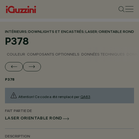
INTÉRIEURS
/
DOWNLIGHTS ET ENCASTRÉS
/
LASER
/
ORIENTABLE ROND
P378
COULEUR
COMPOSANTS OPTIONNELS
DONNÉES TECHNIQUES
DONNÉ
P378
Attention! Ce code a été remplacé par
QA63
.
FAIT PARTIE DE
LASER ORIENTABLE ROND
DESCRIPTION