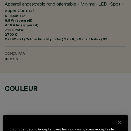
Appareil encastrable rond orientable - Minimal- LED -Spot -
Super Comfort
S - Spot 16°
6.8 W (appareil)
486.4 lm (appareil)
71.53 lm/W
2700 K
CRI
92
- Rf (Colour Fidelity Index) 92 - Rg (Gamut Index) 99
CONÇU PAR
iGuzzini
COULEUR
COMPOSANTS OPTIONNELS
En cliquant sur « Accepter tous les cookies », vous acceptez le