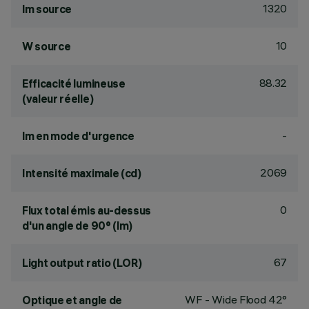
1320
lm source
10
W source
88.32
Efficacité lumineuse
(valeur réelle)
-
lm en mode d'urgence
2069
Intensité maximale (cd)
0
Flux total émis au-dessus
d'un angle de 90° (lm)
67
Light output ratio (LOR)
WF - Wide Flood 42°
Optique et angle de