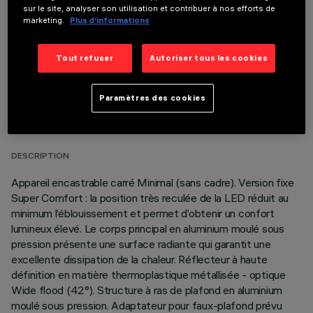
sur le site, analyser son utilisation et contribuer à nos efforts de
marketing.
Plus d’informations
Tout refuser
Autoriser tous les cookies
DONNÉES TECHNIQUES
Paramètres des cookies
DERNIÈRE MISE À JOUR: 01/08/2026
DESCRIPTION
Appareil encastrable carré Minimal (sans cadre). Version fixe
Super Comfort : la position très reculée de la LED réduit au
minimum l’éblouissement et permet d’obtenir un confort
lumineux élevé. Le corps principal en aluminium moulé sous
pression présente une surface radiante qui garantit une
excellente dissipation de la chaleur. Réflecteur à haute
définition en matière thermoplastique métallisée - optique
Wide flood (42°). Structure à ras de plafond en aluminium
moulé sous pression. Adaptateur pour faux-plafond prévu