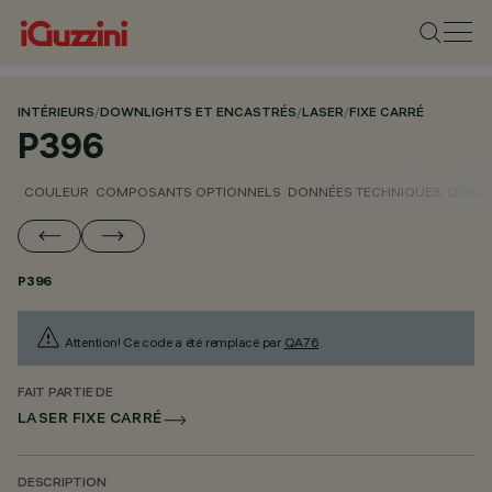
INTÉRIEURS
/
DOWNLIGHTS ET ENCASTRÉS
/
LASER
/
FIXE CARRÉ
P396
COULEUR
COMPOSANTS OPTIONNELS
DONNÉES TECHNIQUES
DONNÉ
P396
Attention! Ce code a été remplacé par
QA76
.
FAIT PARTIE DE
LASER FIXE CARRÉ
DESCRIPTION