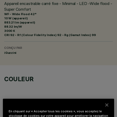
Appareil encastrable carré fixe - Minimal - LED -Wide flood -
Super Comfort
WF - Wide Flood 42°
10 W (appareil)
883.21 lm (appareil)
88.32 lm/W
3000 K
CRI
92
- Rf (Colour Fidelity Index) 92 - Rg (Gamut Index) 99
CONÇU PAR
iGuzzini
COULEUR
En cliquant sur « Accepter tous les cookies », vous acceptez le
COMPOSANTS OPTIONNELS
stockage de cookies sur votre appareil pour améliorer la navigation