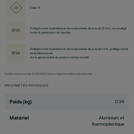
Class III
Protégé contre la pénétration de corps solides de plus de 12 mm, non protégé
contre la pénétration de liquides.
Protégé contre la pénétration de corps solides de plus de 1 mm, protégé contre
les éclaboussures.
Sur la partie visible du produit une fois installé
Conforme à la norme EN60598-1 et aux réglementations pertinentes.
PROPRIÉTÉS PHYSIQUES
0.34
Poids (kg)
Aluminium et
Matériel
thermoplastique