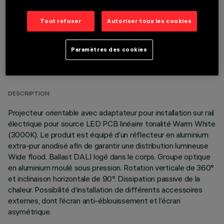
Tout refuser
Autoriser tous les cookies
Paramètres des cookies
DONNÉES TECHNIQUES
DERNIÈRE MISE À JOUR: 05/08/2026
DESCRIPTION
Projecteur orientable avec adaptateur pour installation sur rail
électrique pour source LED PCB linéaire tonalité Warm White
(3000K). Le produit est équipé d’un réflecteur en aluminium
extra-pur anodisé afin de garantir une distribution lumineuse
Wide flood. Ballast DALI logé dans le corps. Groupe optique
en aluminium moulé sous pression. Rotation verticale de 360°
et inclinaison horizontale de 90°. Dissipation passive de la
chaleur. Possibilité d’installation de différents accessoires
externes, dont l’écran anti-éblouissement et l’écran
asymétrique.