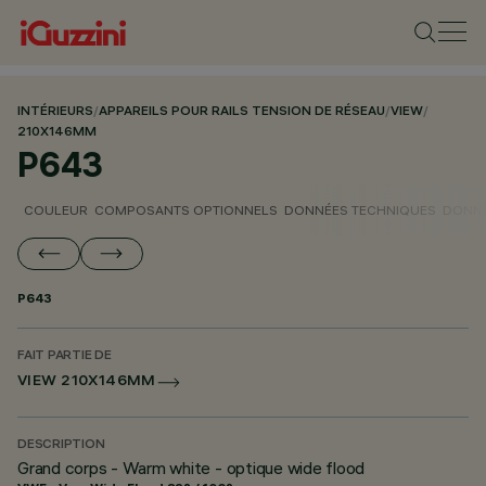
INTÉRIEURS
/
APPAREILS POUR RAILS TENSION DE RÉSEAU
/
VIEW
/
210X146MM
P643
COULEUR
COMPOSANTS OPTIONNELS
DONNÉES TECHNIQUES
DONNÉ
P643
FAIT PARTIE DE
VIEW 210X146MM
DESCRIPTION
Grand corps - Warm white - optique wide flood