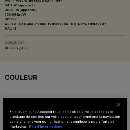
VWF - Very Wide Flood 82° / 106°
34.7 W (appareil)
3608 lm (appareil)
103.98 lm/W
3000 K
CRI
82
- Rf (Colour Fidelity Index) 85 - Rg (Gamut Index) 97
DALI-2
CONÇU PAR
iGuzzini / Arup
COULEUR
En cliquant sur « Accepter tous les cookies », vous acceptez le
stockage de cookies sur votre appareil pour améliorer la navigation
COMPOSANTS OPTIONNELS
sur le site, analyser son utilisation et contribuer à nos efforts de
marketing.
Plus d’informations