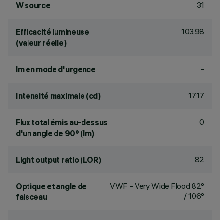
31
W source
103.98
Efficacité lumineuse
(valeur réelle)
-
lm en mode d'urgence
1717
Intensité maximale (cd)
0
Flux total émis au-dessus
d'un angle de 90° (lm)
82
Light output ratio (LOR)
VWF - Very Wide Flood 82°
Optique et angle de
/ 106°
faisceau