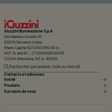
iGuzzini illuminazione S.p.A
Via Mariano Guzzini 37
62019 Recanati (Italy)
Share Capital €21.050.000,00 i.v.
VAT N. and R.I. : (IT)00082630435
CCIAA Macerata, R.E.A. 40632
Contacts et adresses
Social
Produits
À propos de nous