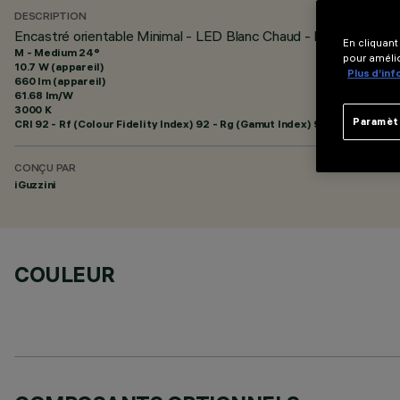
DESCRIPTION
Encastré orientable Minimal - LED Blanc Chaud - Medium be
En cliquant
M - Medium 24°
pour amélio
10.7 W (appareil)
Plus d’in
660 lm (appareil)
61.68 lm/W
3000 K
Paramèt
CRI
92
- Rf (Colour Fidelity Index) 92 - Rg (Gamut Index) 99
CONÇU PAR
iGuzzini
COULEUR