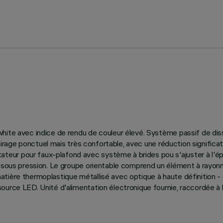
hite avec indice de rendu de couleur élevé. Système passif de diss
clairage ponctuel mais très confortable, avec une réduction signific
ur pour faux-plafond avec système à brides pou s'ajuster à l'épa
é sous pression. Le groupe orientable comprend un élément à rayonn
atière thermoplastique métallisé avec optique à haute définition 
urce LED. Unité d'alimentation électronique fournie, raccordée à l'