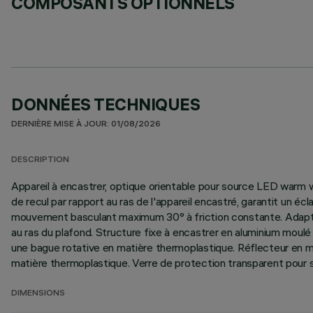
COMPOSANTS OPTIONNELS
DONNÉES TECHNIQUES
DERNIÈRE MISE À JOUR: 01/08/2026
DESCRIPTION
Appareil à encastrer, optique orientable pour source LED warm w
de recul par rapport au ras de l'appareil encastré, garantit un é
mouvement basculant maximum 30° à friction constante. Adaptate
au ras du plafond. Structure fixe à encastrer en aluminium moul
une bague rotative en matière thermoplastique. Réflecteur en m
matière thermoplastique. Verre de protection transparent pour so
DIMENSIONS