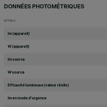
DONNÉES PHOTOMÉTRIQUES
DÉTAILS
lm (appareil)
W (appareil)
lm source
W source
Efficacité lumineuse (valeur réelle)
lm en mode d'urgence