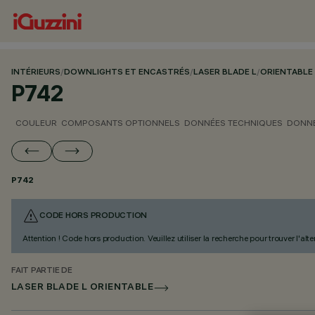
INTÉRIEURS
/
DOWNLIGHTS ET ENCASTRÉS
/
LASER BLADE L
/
ORIENTABLE
P742
COULEUR
COMPOSANTS OPTIONNELS
DONNÉES TECHNIQUES
DONNÉ
P742
CODE HORS PRODUCTION
Attention ! Code hors production. Veuillez utiliser la recherche pour trouver l'al
FAIT PARTIE DE
LASER BLADE L ORIENTABLE