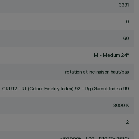
3331
0
60
M - Medium 24°
rotation et inclinaison haut/bas
CRI
92
- Rf (Colour Fidelity Index) 92 - Rg (Gamut Index) 99
3000 K
2
>50,000h - L90 - B10 (Ta 25°C)