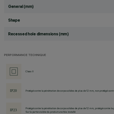
General (mm)
Shape
Recessed hole dimensions (mm)
PERFORMANCE TECHNIQUE
Class II
Protégé contre la pénétration de corps solides de plus de 12 mm, non protégé contre
Protégé contre la pénétration de corps solides de plus de 12 mm, protégé contre la 
Sur la partie visible du produit une fois installé