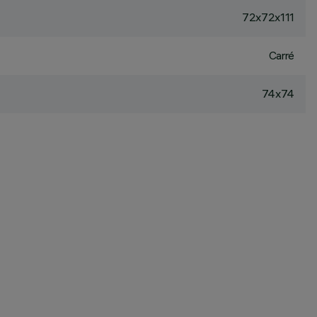
72x72x111
Carré
74x74