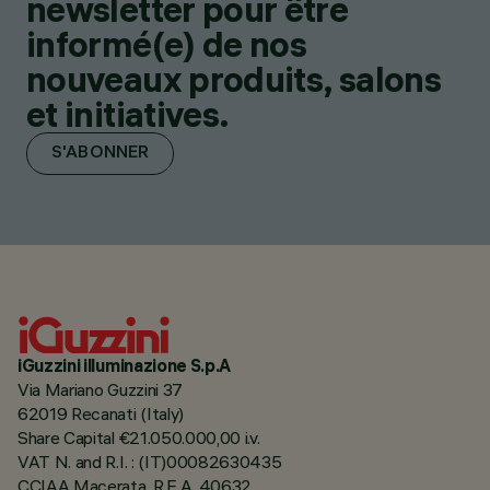
newsletter pour être
informé(e) de nos
nouveaux produits, salons
et initiatives.
S'ABONNER
iGuzzini illuminazione S.p.A
Via Mariano Guzzini 37
62019 Recanati (Italy)
Share Capital €21.050.000,00 i.v.
VAT N. and R.I. : (IT)00082630435
CCIAA Macerata, R.E.A. 40632