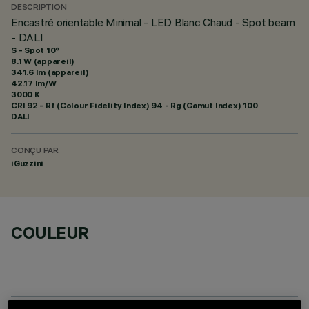
DESCRIPTION
Encastré orientable Minimal - LED Blanc Chaud - Spot beam
- DALI
S - Spot 10°
8.1 W (appareil)
341.6 lm (appareil)
42.17 lm/W
3000 K
CRI
92
- Rf (Colour Fidelity Index) 94 - Rg (Gamut Index) 100
DALI
CONÇU PAR
iGuzzini
COULEUR