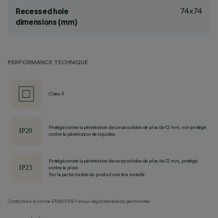
74x74
Recessed hole
dimensions (mm)
PERFORMANCE TECHNIQUE
Class II
Protégé contre la pénétration de corps solides de plus de 12 mm, non protégé
contre la pénétration de liquides.
Protégé contre la pénétration de corps solides de plus de 12 mm, protégé
contre la pluie.
Sur la partie visible du produit une fois installé
Conforme à la norme EN60598-1 et aux réglementations pertinentes.