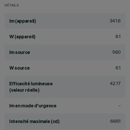
DÉTAILS
341.6
lm (appareil)
8.1
W (appareil)
560
lm source
6.1
W source
42.17
Efficacité lumineuse
(valeur réelle)
-
lm en mode d'urgence
6661
Intensité maximale (cd)