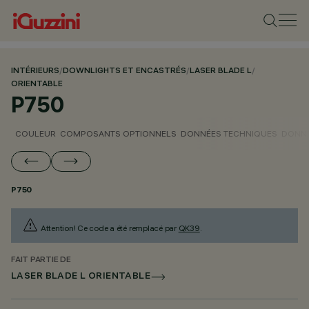
INTÉRIEURS
/
DOWNLIGHTS ET ENCASTRÉS
/
LASER BLADE L
/
ORIENTABLE
P750
COULEUR
COMPOSANTS OPTIONNELS
DONNÉES TECHNIQUES
DONNÉ
P750
Attention! Ce code a été remplacé par
QK39
.
FAIT PARTIE DE
LASER BLADE L ORIENTABLE