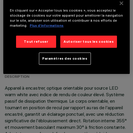
COMPOSANTS OPTIONNELS
En cliquant sur « Accepter tous les cookies », vous acceptez le
stockage de cookies sur votre appareil pour améliorer la navigation
sur le site, analyser son utilisation et contribuer à nos efforts de
marketing.
Plus d’informations
Tout refuser
Autoriser tous les cookies
DONNÉES TECHNIQUES
Paramètres des cookies
DERNIÈRE MISE À JOUR: 01/08/2026
DESCRIPTION
Appareil à encastrer, optique orientable pour source LED
warm white avec indice de rendu de couleur élevé. Système
passif de dissipation thermique. Le corps orientable, en
tournant en position de recul par rapport au ras de l'appareil
encastré, garantit un éclairage ponctuel, avec une réduction
significative de l'éblouissement direct. Rotation interne 355°
et mouvement basculant maximum 30° à friction constante.