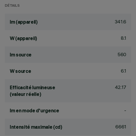
DÉTAILS
341.6
lm (appareil)
8.1
W (appareil)
560
lm source
6.1
W source
42.17
Efficacité lumineuse
(valeur réelle)
-
lm en mode d'urgence
6661
Intensité maximale (cd)