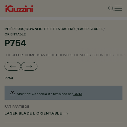
INTÉRIEURS
/
DOWNLIGHTS ET ENCASTRÉS
/
LASER BLADE L
/
ORIENTABLE
P754
COULEUR
COMPOSANTS OPTIONNELS
DONNÉES TECHNIQUES
DONNÉ
P754
Attention! Ce code a été remplacé par
QK43
.
FAIT PARTIE DE
LASER BLADE L ORIENTABLE