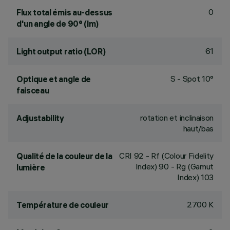
0
Flux total émis au-dessus
d'un angle de 90° (lm)
61
Light output ratio (LOR)
S - Spot 10°
Optique et angle de
faisceau
rotation et inclinaison
Adjustability
haut/bas
CRI
92
- Rf (Colour Fidelity
Qualité de la couleur de la
Index) 90 - Rg (Gamut
lumière
Index) 103
2700 K
Température de couleur