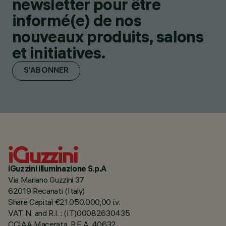
newsletter pour être
informé(e) de nos
nouveaux produits, salons
et initiatives.
S'ABONNER
iGuzzini illuminazione S.p.A
Via Mariano Guzzini 37
62019 Recanati (Italy)
Share Capital €21.050.000,00 i.v.
VAT N. and R.I. : (IT)00082630435
CCIAA Macerata, R.E.A. 40632