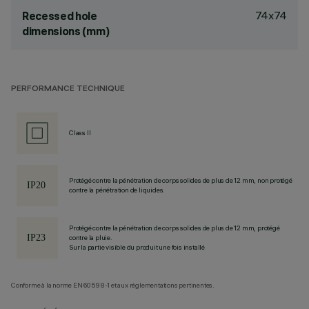
74x74
Recessed hole
dimensions (mm)
PERFORMANCE TECHNIQUE
Class II
Protégé contre la pénétration de corps solides de plus de 12 mm, non protégé
contre la pénétration de liquides.
Protégé contre la pénétration de corps solides de plus de 12 mm, protégé
contre la pluie.
Sur la partie visible du produit une fois installé
Conforme à la norme EN60598-1 et aux réglementations pertinentes.