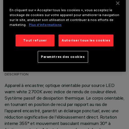
COMPOSANTS OPTIONNELS
En cliquant sur « Accepter tous les cookies », vous acceptez le
stockage de cookies sur votre appareil pour améliorer la navigation
sur le site, analyser son utilisation et contribuer à nos efforts de
marketing.
Plus d’informations
Tout refuser
Autoriser tous les cookies
DONNÉES TECHNIQUES
Paramètres des cookies
DERNIÈRE MISE À JOUR: 01/08/2026
DESCRIPTION
Appareil à encastrer, optique orientable pour source LED
warm white 2700K avec indice de rendu de couleur élevé.
Système passif de dissipation thermique. Le corps orientable,
en tournant en position de recul par rapport au ras de
l'appareil encastré, garantit un éclairage ponctuel, avec une
réduction significative de l'éblouissement direct. Rotation
interne 355° et mouvement basculant maximum 30° à