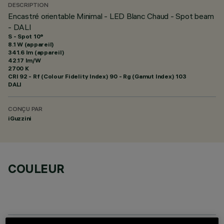
DESCRIPTION
Encastré orientable Minimal - LED Blanc Chaud - Spot beam
- DALI
S - Spot 10°
8.1 W (appareil)
341.6 lm (appareil)
42.17 lm/W
2700 K
CRI
92
- Rf (Colour Fidelity Index) 90 - Rg (Gamut Index) 103
DALI
CONÇU PAR
iGuzzini
COULEUR