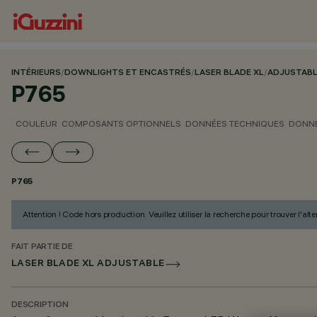
INTÉRIEURS
/
DOWNLIGHTS ET ENCASTRÉS
/
LASER BLADE XL
/
ADJUSTAB
P765
COULEUR
COMPOSANTS OPTIONNELS
DONNÉES TECHNIQUES
DONNÉ
P765
Attention ! Code hors production. Veuillez utiliser la recherche pour trouver l'al
FAIT PARTIE DE
LASER BLADE XL ADJUSTABLE
DESCRIPTION