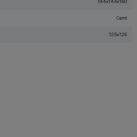
144x144x160
Carré
125x125