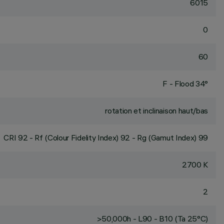
6015
0
60
F - Flood 34°
rotation et inclinaison haut/bas
CRI
92
- Rf (Colour Fidelity Index) 92 - Rg (Gamut Index) 99
2700 K
2
>50,000h - L90 - B10 (Ta 25°C)