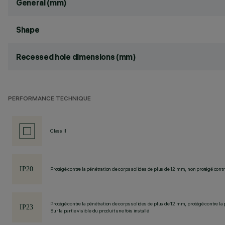
General (mm)
Shape
Recessed hole dimensions (mm)
PERFORMANCE TECHNIQUE
Class II
Protégé contre la pénétration de corps solides de plus de 12 mm, non protégé contre
Protégé contre la pénétration de corps solides de plus de 12 mm, protégé contre la 
Sur la partie visible du produit une fois installé