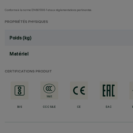
Conforme à la norme EN60598-1 et aux réglementations pertinentes.
PROPRIÉTÉS PHYSIQUES
Poids (kg)
Matériel
CERTIFICATIONS PRODUIT
BIS
CCC S&E
CE
EAC