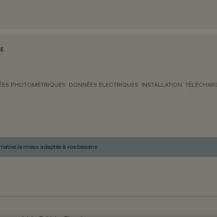
LE
ES PHOTOMÉTRIQUES
DONNÉES ÉLECTRIQUES
INSTALLATION
TÉLÉCHAR
ternative la mieux adaptée à vos besoins.