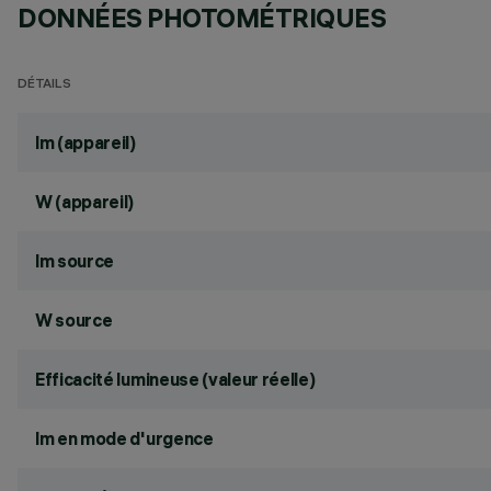
DONNÉES PHOTOMÉTRIQUES
DÉTAILS
lm (appareil)
W (appareil)
lm source
W source
Efficacité lumineuse (valeur réelle)
lm en mode d'urgence