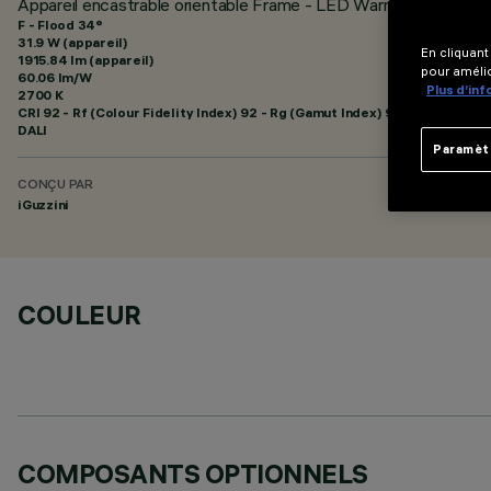
Appareil encastrable orientable Frame - LED Warm - Alimentati
F - Flood 34°
31.9 W (appareil)
En cliquant
1915.84 lm (appareil)
pour amélio
60.06 lm/W
Plus d’in
2700 K
CRI
92
- Rf (Colour Fidelity Index) 92 - Rg (Gamut Index) 99
DALI
Paramèt
CONÇU PAR
iGuzzini
COULEUR
COMPOSANTS OPTIONNELS