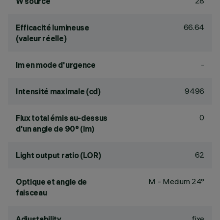
28
W source
66.64
Efficacité lumineuse
(valeur réelle)
-
lm en mode d'urgence
9496
Intensité maximale (cd)
0
Flux total émis au-dessus
d'un angle de 90° (lm)
62
Light output ratio (LOR)
M - Medium 24°
Optique et angle de
faisceau
fixe
Adjustability