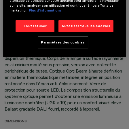
stockage de cookies sur votre appareil pour améliorer la navigation
sur le site, analyser son utilisation et contribuer à nos efforts de
DONNÉES TECHNIQUES
marketing.
Plus d’informations
DERNIÈRE MISE À JOUR: 07/08/2026
Tout refuser
Autoriser tous les cookies
DESCRIPTION
Paramètres des cookies
Appareil encastrable à optique fixe pour source LED Warm
White à fort indice de rendu de couleur. Système passif de
dispersion thermique. Corps de la lampe à surface rayonnante
en aluminium moulé sous pression, version avec collerette
périphérique de butée. Optique Opti Beam à haute définition
en matière thermoplastique métallisée, intégrée en position
renfoncée dans l'écran anti-éblouissement. Verre de
protection pour source LED. La composition structurelle du
système optique permet d'obtenir une émission lumineuse à
luminance contrôlée (UGR < 19) pour un confort visuel élevé.
Ballast gradable DALI fourni, raccordé à l’appareil.
DIMENSIONS