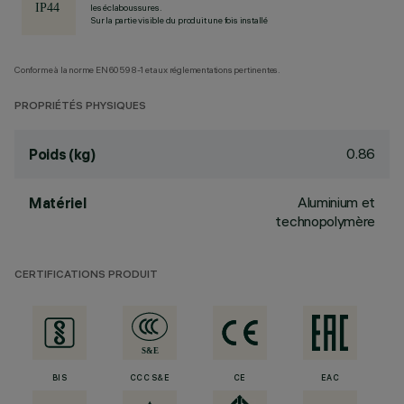
les éclaboussures.
Sur la partie visible du produit une fois installé
Conforme à la norme EN60598-1 et aux réglementations pertinentes.
PROPRIÉTÉS PHYSIQUES
0.86
Poids (kg)
Aluminium et
Matériel
technopolymère
CERTIFICATIONS PRODUIT
BIS
CCC S&E
CE
EAC