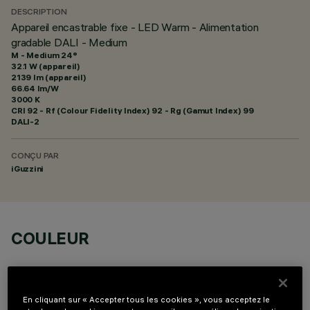
DESCRIPTION
Appareil encastrable fixe - LED Warm - Alimentation
gradable DALI - Medium
M - Medium 24°
32.1 W (appareil)
2139 lm (appareil)
66.64 lm/W
3000 K
CRI
92
- Rf (Colour Fidelity Index) 92 - Rg (Gamut Index) 99
DALI-2
CONÇU PAR
iGuzzini
COULEUR
En cliquant sur « Accepter tous les cookies », vous acceptez le