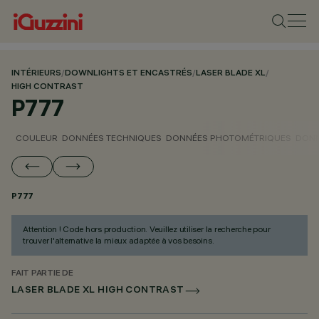
INTÉRIEURS
/
DOWNLIGHTS ET ENCASTRÉS
/
LASER BLADE XL
/
HIGH CONTRAST
P777
COULEUR
DONNÉES TECHNIQUES
DONNÉES PHOTOMÉTRIQUES
DONN
P777
Attention ! Code hors production. Veuillez utiliser la recherche pour
trouver l'alternative la mieux adaptée à vos besoins.
FAIT PARTIE DE
LASER BLADE XL HIGH CONTRAST