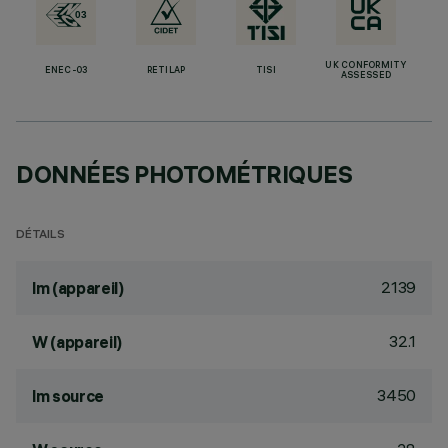
UK CONFORMITY
ENEC-03
RETILAP
TISI
ASSESSED
DONNÉES PHOTOMÉTRIQUES
DÉTAILS
2139
lm (appareil)
32.1
W (appareil)
3450
lm source