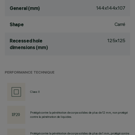
144x144x107
General (mm)
Carré
Shape
125x125
Recessed hole
dimensions (mm)
PERFORMANCE TECHNIQUE
Class II
Protégé contre la pénétration de corps solides de plus de 12 mm, non protégé
contre la pénétration de liquides.
Protégé contre la pénétration de corps solides de plus de 1 mm, protégé contre