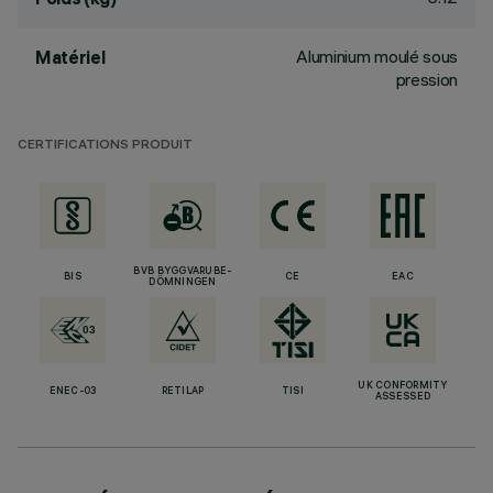
Aluminium moulé sous
Matériel
pression
CERTIFICATIONS PRODUIT
BVB BYGGVARUBE-
BIS
CE
EAC
DÖMNINGEN
UK CONFORMITY
ENEC-03
RETILAP
TISI
ASSESSED