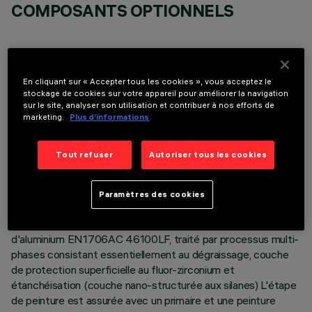
COMPOSANTS OPTIONNELS
En cliquant sur « Accepter tous les cookies », vous acceptez le
stockage de cookies sur votre appareil pour améliorer la navigation
sur le site, analyser son utilisation et contribuer à nos efforts de
DONNÉES TECHNIQUES
marketing.
Plus d’informations
DERNIÈRE MISE À JOUR: 06/08/2026
Tout refuser
Autoriser tous les cookies
DESCRIPTION
Appareil d’éclairage d’extérieur avec optique routière à
Paramètres des cookies
lumière directe, finalisé à l’emploi de sources lumineuses avec
LED de puissance. Le groupe optique est en alliage
d'aluminium EN1706AC 46100LF, traité par processus multi-
phases consistant essentiellement au dégraissage, couche
de protection superficielle au fluor-zirconium et
étanchéisation (couche nano-structurée aux silanes) L'étape
de peinture est assurée avec un primaire et une peinture