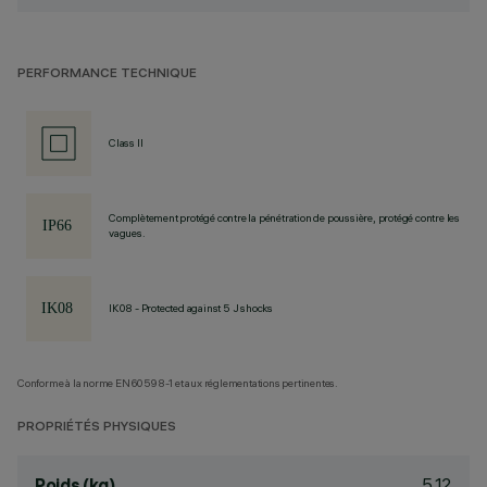
PERFORMANCE TECHNIQUE
Class II
Complètement protégé contre la pénétration de poussière, protégé contre les
vagues.
IK08 - Protected against 5 J shocks
Conforme à la norme EN60598-1 et aux réglementations pertinentes.
PROPRIÉTÉS PHYSIQUES
5.12
Poids (kg)