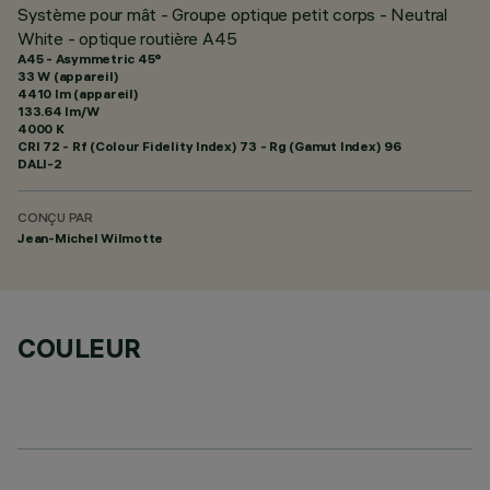
Système pour mât - Groupe optique petit corps - Neutral
White - optique routière A45
A45 - Asymmetric 45°
33 W (appareil)
4410 lm (appareil)
133.64 lm/W
4000 K
CRI
72
- Rf (Colour Fidelity Index) 73 - Rg (Gamut Index) 96
DALI-2
CONÇU PAR
Jean-Michel Wilmotte
COULEUR