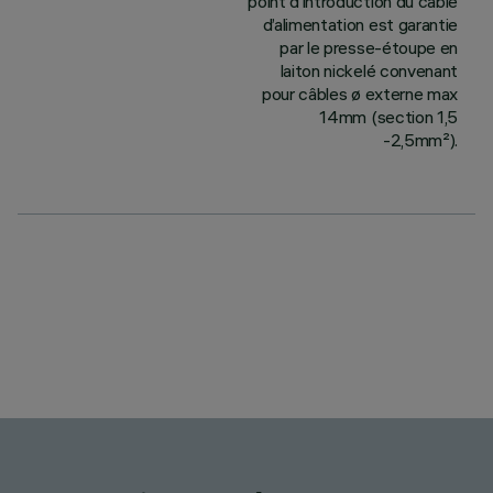
point d’introduction du câble
d’alimentation est garantie
par le presse-étoupe en
laiton nickelé convenant
pour câbles ø externe max
14mm (section 1,5
-2,5mm²).