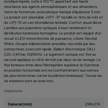
acrylique liquide, cuite à 150 °C apportant une haute
résistance aux agents atmosphériques et aux ultraviolets.
Verre de fermeture sodocalcique trempé d’épaisseur 5 mm.
Le produit est orientable +15°/ -5° installé en tête de mât et
de +5°/-15 en cas d’installation latérale. Confort visuel élevé.
Lentilles aux polymères optiques à haut rendement et
distribution lumineuse homogène. Le produit est équipé d’un
circuit à LED monochromes de puissance, coloris Neutral
White. Groupe d’alimentation amovible, raccordé par des
connecteurs à raccord rapide. Ballast électronique DALI
220-240Vac 50/60Hz. Le logement optique est fixé au
raccord applique ou tête de mât par deux vis de serrage. Le
flux lumineux émis dans l’hémisphère supérieur du Système
en position horizontale est nul (conformément aux normes
les plus restrictives contre la pollution lumineuse). Toutes les
vis externes sont en acier inox.
DIMENSIONS
296x214
General (mm)