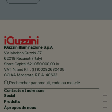
iGuzzini illuminazione S.p.A
Via Mariano Guzzini 37
62019 Recanati (Italy)
Share Capital €21.050.000,00 i.v.
VAT N. and R.I. : (IT)00082630435
CCIAA Macerata, R.E.A. 40632
Contacts et adresses
Social
Produits
À propos de nous