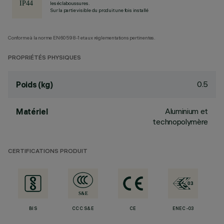
les éclaboussures.
Sur la partie visible du produit une fois installé
Conforme à la norme EN60598-1 et aux réglementations pertinentes.
PROPRIÉTÉS PHYSIQUES
0.5
Poids (kg)
Aluminium et
Matériel
technopolymère
CERTIFICATIONS PRODUIT
BIS
CCC S&E
CE
ENEC-03