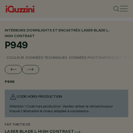
INTÉRIEURS
/
DOWNLIGHTS ET ENCASTRÉS
/
LASER BLADE L
/
HIGH CONTRAST
P949
COULEUR
DONNÉES TECHNIQUES
DONNÉES PHOTOMÉTRIQUES
DONN
P949
CODE HORS PRODUCTION
Attention ! Code hors production. Veuillez utiliser la recherche pour
trouver l'alternative la mieux adaptée à vos besoins.
FAIT PARTIE DE
LASER BLADE L HIGH CONTRAST