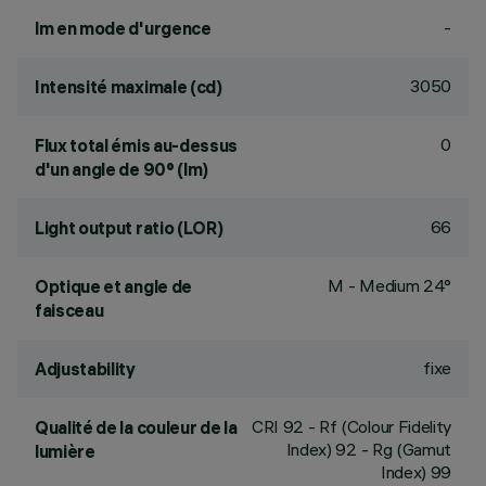
-
lm en mode d'urgence
3050
Intensité maximale (cd)
0
Flux total émis au-dessus
d'un angle de 90° (lm)
66
Light output ratio (LOR)
M - Medium 24°
Optique et angle de
faisceau
fixe
Adjustability
CRI
92
- Rf (Colour Fidelity
Qualité de la couleur de la
Index) 92 - Rg (Gamut
lumière
Index) 99