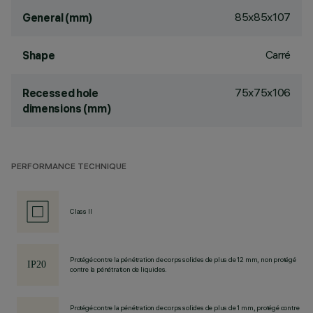
85x85x107
General (mm)
Carré
Shape
75x75x106
Recessed hole
dimensions (mm)
PERFORMANCE TECHNIQUE
Class II
Protégé contre la pénétration de corps solides de plus de 12 mm, non protégé
contre la pénétration de liquides.
Protégé contre la pénétration de corps solides de plus de 1 mm, protégé contre