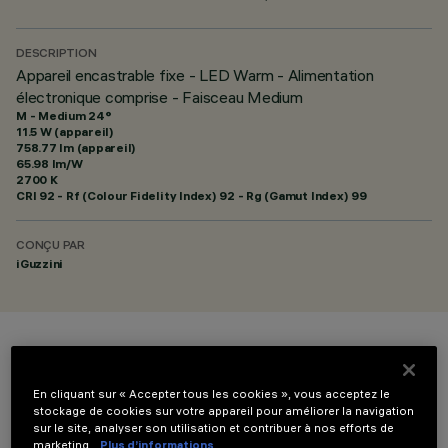
DESCRIPTION
Appareil encastrable fixe - LED Warm - Alimentation
électronique comprise - Faisceau Medium
M - Medium 24°
11.5 W (appareil)
758.77 lm (appareil)
65.98 lm/W
2700 K
CRI
92
- Rf (Colour Fidelity Index) 92 - Rg (Gamut Index) 99
CONÇU PAR
iGuzzini
COULEUR
En cliquant sur « Accepter tous les cookies », vous acceptez le
stockage de cookies sur votre appareil pour améliorer la navigation
sur le site, analyser son utilisation et contribuer à nos efforts de
marketing.
Plus d’informations