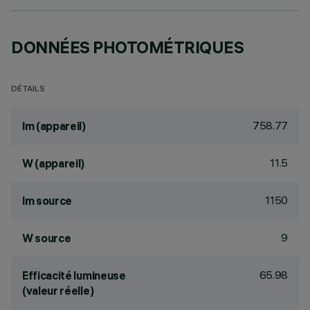
DONNÉES PHOTOMÉTRIQUES
DÉTAILS
758.77
lm (appareil)
11.5
W (appareil)
1150
lm source
9
W source
65.98
Efficacité lumineuse
(valeur réelle)