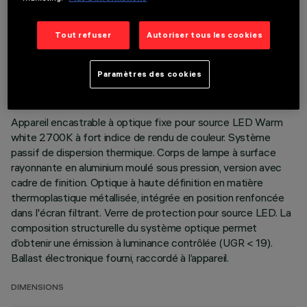
Tout refuser
Autoriser tous les cookies
DONNÉES TECHNIQUES
DERNIÈRE MISE À JOUR: 01/08/2026
Paramètres des cookies
DESCRIPTION
Appareil encastrable à optique fixe pour source LED Warm
white 2700K à fort indice de rendu de couleur. Système
passif de dispersion thermique. Corps de lampe à surface
rayonnante en aluminium moulé sous pression, version avec
cadre de finition. Optique à haute définition en matière
thermoplastique métallisée, intégrée en position renfoncée
dans l'écran filtrant. Verre de protection pour source LED. La
composition structurelle du système optique permet
d’obtenir une émission à luminance contrôlée (UGR < 19).
Ballast électronique fourni, raccordé à l’appareil.
DIMENSIONS