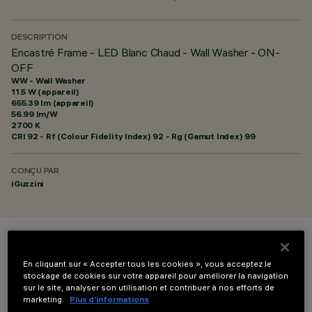
DESCRIPTION
Encastré Frame - LED Blanc Chaud - Wall Washer - ON-
OFF
WW - Wall Washer
11.5 W (appareil)
655.39 lm (appareil)
56.99 lm/W
2700 K
CRI
92
- Rf (Colour Fidelity Index) 92 - Rg (Gamut Index) 99
CONÇU PAR
iGuzzini
COULEUR
En cliquant sur « Accepter tous les cookies », vous acceptez le
stockage de cookies sur votre appareil pour améliorer la navigation
sur le site, analyser son utilisation et contribuer à nos efforts de
marketing.
Plus d’informations