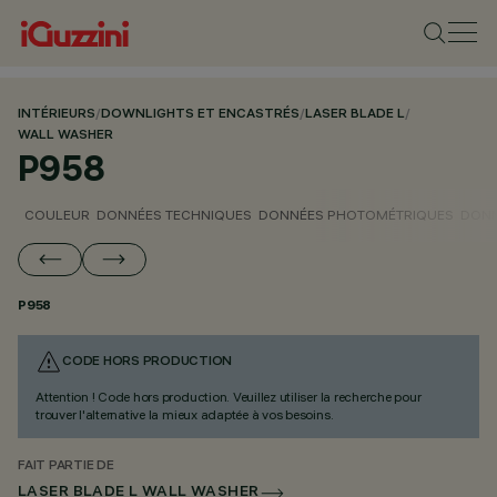
INTÉRIEURS
/
DOWNLIGHTS ET ENCASTRÉS
/
LASER BLADE L
/
WALL WASHER
P958
COULEUR
DONNÉES TECHNIQUES
DONNÉES PHOTOMÉTRIQUES
DONN
P958
CODE HORS PRODUCTION
Attention ! Code hors production. Veuillez utiliser la recherche pour
trouver l'alternative la mieux adaptée à vos besoins.
FAIT PARTIE DE
LASER BLADE L WALL WASHER