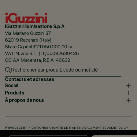
iGuzzini illuminazione S.p.A
Via Mariano Guzzini 37
62019 Recanati (Italy)
Share Capital €21.050.000,00 i.v.
VAT N. and R.I. : (IT)00082630435
CCIAA Macerata, R.E.A. 40632
Contacts et adresses
Social
Produits
À propos de nous
PRIVACY
CERTIFICATIONS
GARANTIE DE 5 ANS
SIGNALEMENTS
COOKIE POLICY
ACCESSIBILITY STATEMENT
NOS CODES
KNOWLEDGE BASE (LOGIN REQUIRED)