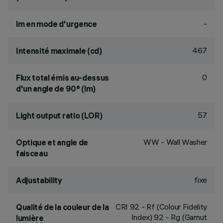
-
lm en mode d'urgence
467
Intensité maximale (cd)
0
Flux total émis au-dessus
d'un angle de 90° (lm)
57
Light output ratio (LOR)
WW - Wall Washer
Optique et angle de
faisceau
fixe
Adjustability
CRI
92
- Rf (Colour Fidelity
Qualité de la couleur de la
Index) 92 - Rg (Gamut
lumière