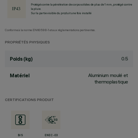
Protégé contre la pénétration de corps solides de plus de 1 mm, protégé contre
la pluie.
Sur la partie visible du produit une fois installé
Conforme à la norme EN60598-1 et aux réglementations pertinentes.
PROPRIÉTÉS PHYSIQUES
0.5
Poids (kg)
Aluminium moulé et
Matériel
thermoplastique
CERTIFICATIONS PRODUIT
BIS
ENEC-03