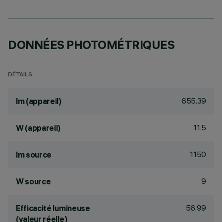
DONNÉES PHOTOMÉTRIQUES
DÉTAILS
655.39
lm (appareil)
11.5
W (appareil)
1150
lm source
9
W source
56.99
Efficacité lumineuse
(valeur réelle)