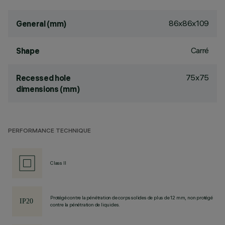
86x86x109
General (mm)
Carré
Shape
75x75
Recessed hole
dimensions (mm)
PERFORMANCE TECHNIQUE
Class II
Protégé contre la pénétration de corps solides de plus de 12 mm, non protégé
contre la pénétration de liquides.