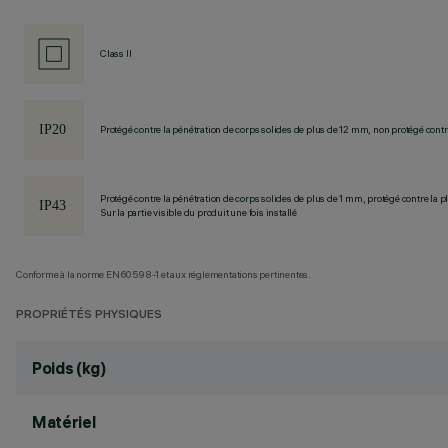
Class II
Protégé contre la pénétration de corps solides de plus de 12 mm, non protégé contre
Protégé contre la pénétration de corps solides de plus de 1 mm, protégé contre la pl
Sur la partie visible du produit une fois installé
Conforme à la norme EN60598-1 et aux réglementations pertinentes.
PROPRIÉTÉS PHYSIQUES
Poids (kg)
Matériel