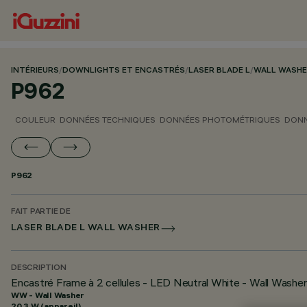
INTÉRIEURS
/
DOWNLIGHTS ET ENCASTRÉS
/
LASER BLADE L
/
WALL WASH
P962
COULEUR
DONNÉES TECHNIQUES
DONNÉES PHOTOMÉTRIQUES
DONN
P962
FAIT PARTIE DE
LASER BLADE L WALL WASHER
DESCRIPTION
Encastré Frame à 2 cellules - LED Neutral White - Wall Washe
WW - Wall Washer
20.3 W (appareil)