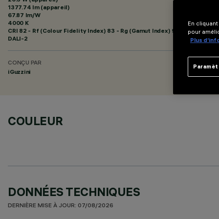
1377.74 lm (appareil)
67.87 lm/W
4000 K
En cliquant
CRI
82
- Rf (Colour Fidelity Index) 83 - Rg (Gamut Index) 94
pour amélio
DALI-2
Plus d’in
CONÇU PAR
Paramèt
iGuzzini
COULEUR
DONNÉES TECHNIQUES
DERNIÈRE MISE À JOUR: 07/08/2026