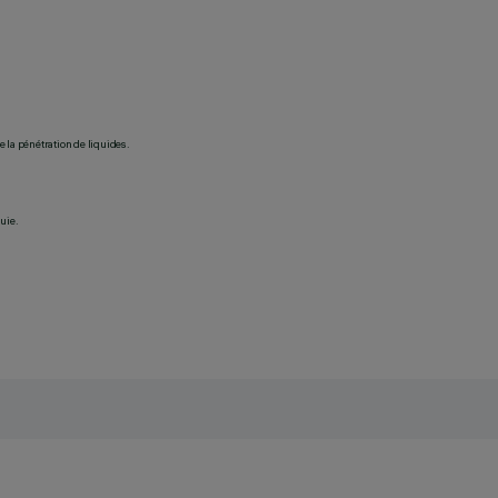
 la pénétration de liquides.
uie.