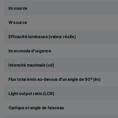
lm source
W source
Efficacité lumineuse (valeur réelle)
lm en mode d'urgence
Intensité maximale (cd)
Flux total émis au-dessus d'un angle de 90° (lm)
Light output ratio (LOR)
Optique et angle de faisceau