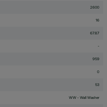
2600
16
67.87
-
959
0
53
WW - Wall Washer