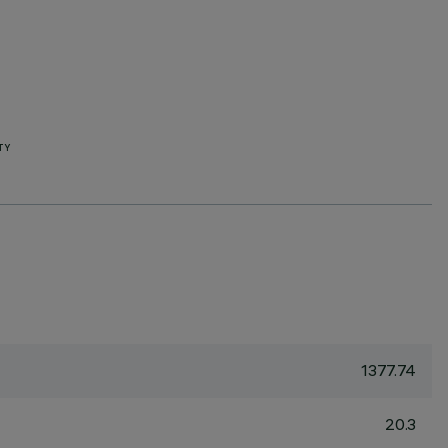
TY
1377.74
20.3