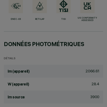
UK CONFORMITY
ENEC-03
RETILAP
TISI
ASSESSED
DONNÉES PHOTOMÉTRIQUES
DÉTAILS
2066.61
lm (appareil)
28.4
W (appareil)
3900
lm source