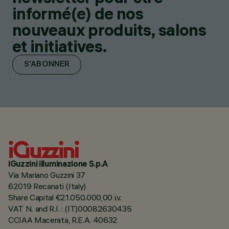
informé(e) de nos
nouveaux produits, salons
et initiatives.
S'ABONNER
iGuzzini illuminazione S.p.A
Via Mariano Guzzini 37
62019 Recanati (Italy)
Share Capital €21.050.000,00 i.v.
VAT N. and R.I. : (IT)00082630435
CCIAA Macerata, R.E.A. 40632