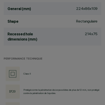
224x86x109
General (mm)
Rectangulaire
Shape
214x75
Recessed hole
dimensions (mm)
PERFORMANCE TECHNIQUE
Class II
Protégé contre la pénétration de corps solides de plus de 12 mm, non protégé
contre la pénétration de liquides.