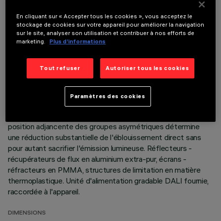
DERNIÈRE MISE À JOUR: 07/08/2026
En cliquant sur « Accepter tous les cookies », vous acceptez le
stockage de cookies sur votre appareil pour améliorer la navigation
DESCRIPTION
sur le site, analyser son utilisation et contribuer à nos efforts de
marketing.
Plus d’informations
Appareil à encastrer à trois cellules, optique fixe wall washer
pour source LED warm white avec indice de rendu de couleur
Tout refuser
Autoriser tous les cookies
élevé. Système passif de dissipation thermique. Corps de
lampe avec surface de rayonnement en aluminium moulé sous
pression, version avec cadre périphérique de butée.
Paramètres des cookies
Systèmes optiques spécialisés afin d'obtenir une distribution
lumineuse définie sur le mur et sans zones d'ombre. La
position adjancente des groupes asymétriques détermine
une réduction substantielle de l'éblouissement direct sans
pour autant sacrifier l'émission lumineuse. Réflecteurs -
récupérateurs de flux en aluminium extra-pur, écrans -
réfracteurs en PMMA, structures de limitation en matière
thermoplastique. Unité d'alimentation gradable DALI fournie,
raccordée à l'appareil.
DIMENSIONS