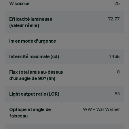
25
W source
72.77
Efficacité lumineuse
(valeur réelle)
-
lm en mode d'urgence
1438
Intensité maximale (cd)
0
Flux total émis au-dessus
d'un angle de 90° (lm)
53
Light output ratio (LOR)
WW - Wall Washer
Optique et angle de
faisceau