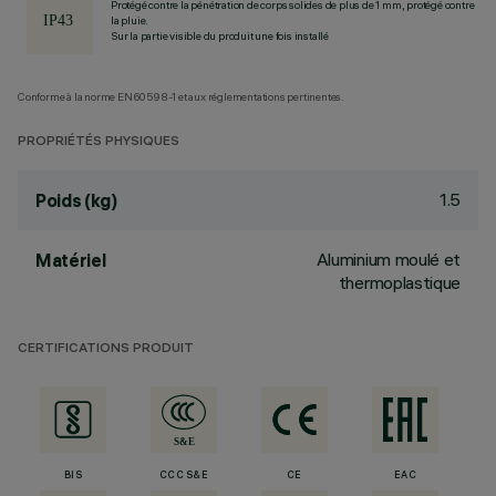
Protégé contre la pénétration de corps solides de plus de 1 mm, protégé contre
la pluie.
Sur la partie visible du produit une fois installé
Conforme à la norme EN60598-1 et aux réglementations pertinentes.
PROPRIÉTÉS PHYSIQUES
1.5
Poids (kg)
Aluminium moulé et
Matériel
thermoplastique
CERTIFICATIONS PRODUIT
BIS
CCC S&E
CE
EAC