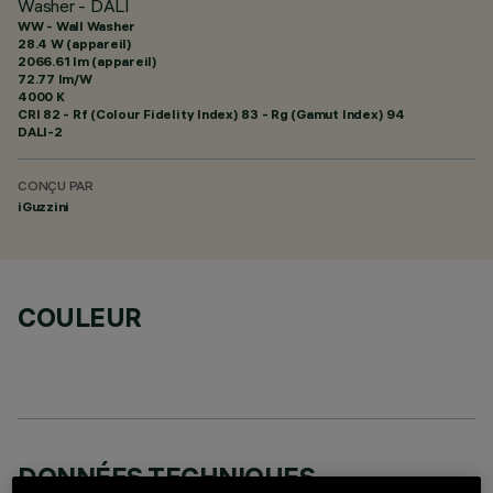
Washer - DALI
WW - Wall Washer
28.4 W (appareil)
2066.61 lm (appareil)
72.77 lm/W
4000 K
CRI
82
- Rf (Colour Fidelity Index) 83 - Rg (Gamut Index) 94
DALI-2
CONÇU PAR
iGuzzini
COULEUR
DONNÉES TECHNIQUES