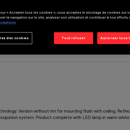
 sur « Accepter tous les cookies », vous acceptez le stockage de cookies sur vo
rer la navigation sur le site, analyser son utilisation et contribuer à nos efforts
formations
res des cookies
Tout refuser
Autoriser tous 
hnology. Version without rim for mounting flush with ceiling. Refl
issipation system. Product complete with LED lamp in warm white c