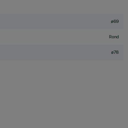
ø69
Rond
ø78