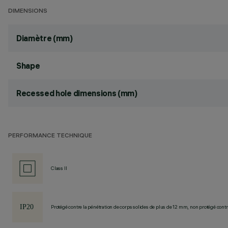
DIMENSIONS
Diamètre (mm)
Shape
Recessed hole dimensions (mm)
PERFORMANCE TECHNIQUE
Class II
Protégé contre la pénétration de corps solides de plus de 12 mm, non protégé contre