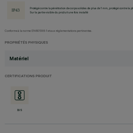
Protégé contre la pénétration de corps solides de plus de 1 mm, protégé contre la pl
Sur la partie visible du produit une fois installé
Conforme à la norme EN60598-1 et aux réglementations pertinentes.
PROPRIÉTÉS PHYSIQUES
Matériel
CERTIFICATIONS PRODUIT
BIS