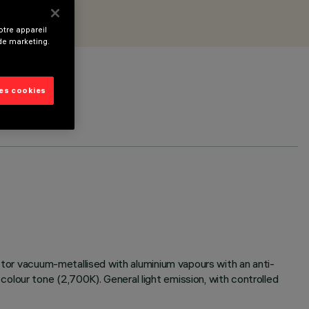
tre appareil
 de marketing.
les cookies
ector vacuum-metallised with aluminium vapours with an anti-
olour tone (2,700K). General light emission, with controlled