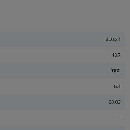
856.24
10.7
1100
8.4
80.02
-