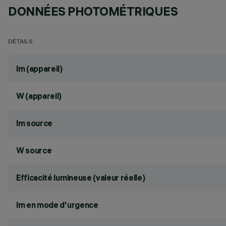
DONNÉES PHOTOMÉTRIQUES
DÉTAILS
lm (appareil)
W (appareil)
lm source
W source
Efficacité lumineuse (valeur réelle)
lm en mode d'urgence