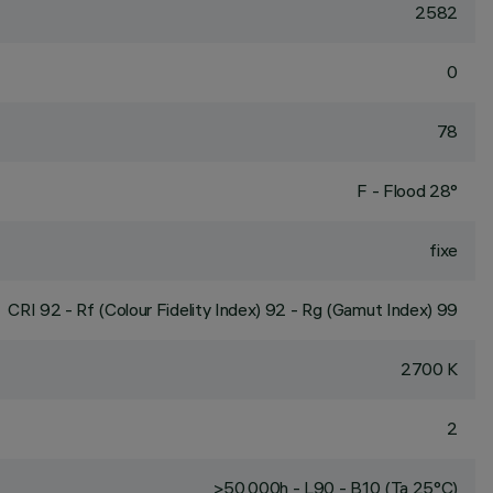
2582
0
78
F - Flood 28°
fixe
CRI
92
- Rf (Colour Fidelity Index) 92 - Rg (Gamut Index) 99
2700 K
2
>50,000h - L90 - B10 (Ta 25°C)