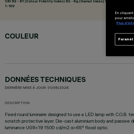
CRI
92
- Rf (Colour Fidelity Index) 92 - Rg (Gamut Index) 99
1-10V
En cliquant
pour amélio
Plus d’in
COULEUR
Paramèt
DONNÉES TECHNIQUES
DERNIÈRE MISE À JOUR: 01/08/2026
DESCRIPTION
Fixed round luminaire designed to use a LED lamp with C.O.B. tec
scratch protective layer. Die-cast aluminium body and passive d
luminance UGR<19 1500 cd/m2 α>65° flood optic.