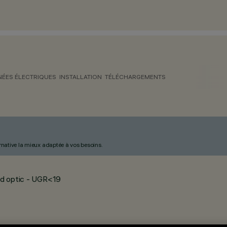
ÉES ÉLECTRIQUES
INSTALLATION
TÉLÉCHARGEMENTS
ternative la mieux adaptée à vos besoins.
ood optic - UGR<19