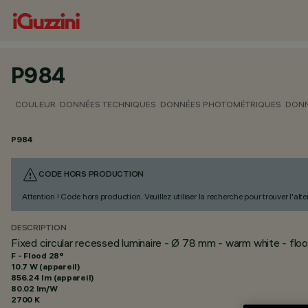
P984
COULEUR
DONNÉES TECHNIQUES
DONNÉES PHOTOMÉTRIQUES
DONN
P984
CODE HORS PRODUCTION
Attention ! Code hors production. Veuillez utiliser la recherche pour trouver l'al
DESCRIPTION
Fixed circular recessed luminaire - Ø 78 mm - warm white - fl
F - Flood 28°
10.7 W (appareil)
856.24 lm (appareil)
80.02 lm/W
2700 K