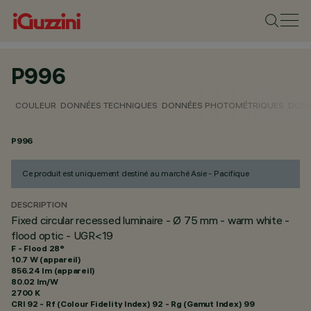
P996
COULEUR
DONNÉES TECHNIQUES
DONNÉES PHOTOMÉTRIQUES
DONN
P996
Ce produit est uniquement destiné au marché Asie - Pacifique
DESCRIPTION
Fixed circular recessed luminaire - Ø 75 mm - warm white -
flood optic - UGR<19
F - Flood 28°
10.7 W (appareil)
856.24 lm (appareil)
80.02 lm/W
2700 K
CRI
92
- Rf (Colour Fidelity Index) 92 - Rg (Gamut Index) 99