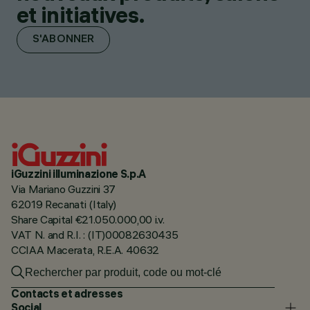
et initiatives.
S'ABONNER
iGuzzini illuminazione S.p.A
Via Mariano Guzzini 37
62019 Recanati (Italy)
Share Capital €21.050.000,00 i.v.
VAT N. and R.I. : (IT)00082630435
CCIAA Macerata, R.E.A. 40632
Contacts et adresses
Social