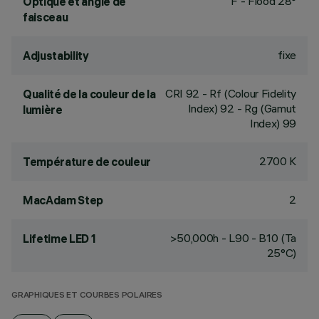
F - Flood 28°
Optique et angle de
faisceau
fixe
Adjustability
CRI
92
- Rf (Colour Fidelity
Qualité de la couleur de la
Index) 92 - Rg (Gamut
lumière
Index) 99
2700 K
Température de couleur
2
MacAdam Step
>50,000h - L90 - B10 (Ta
Lifetime LED 1
25°C)
GRAPHIQUES ET COURBES POLAIRES