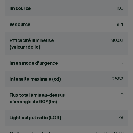
1100
lm source
8.4
W source
80.02
Efficacité lumineuse
(valeur réelle)
-
lm en mode d'urgence
2582
Intensité maximale (cd)
0
Flux total émis au-dessus
d'un angle de 90° (lm)
78
Light output ratio (LOR)