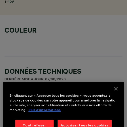
1-10V
COULEUR
DONNÉES TECHNIQUES
DERNIÈRE MISE À JOUR: 07/08/2026
DESCRIPTION
En cliquant sur « Accepter tous les cookies », vous acceptez le
stockage de cookies sur votre appareil pour améliorer la navigation
Fixed round luminaire designed to use a LED lamp with C.O.B.
sur le site, analyser son utilisation et contribuer à nos efforts de
technology. Version with rim for surface-mounting. Reflector
marketing.
Plus d’informations
vacuum-metallised with aluminium vapours with an anti-
scratch protective layer. Die-cast aluminium body and
Tout refuser
Autoriser tous les cookies