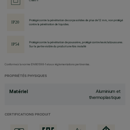
Class II
Protégé contre la pénétration de corps solides de plus de 12 mm, non protégé
contre la pénétration de liquides.
Protégé contre la pénétration de poussière, protégé contre les éclaboussures.
Sur la partie visible du produit une fois installé
Conforme à la norme EN60598-1 et aux réglementations pertinentes.
PROPRIÉTÉS PHYSIQUES
Aluminium et
Matériel
thermoplastique
CERTIFICATIONS PRODUIT