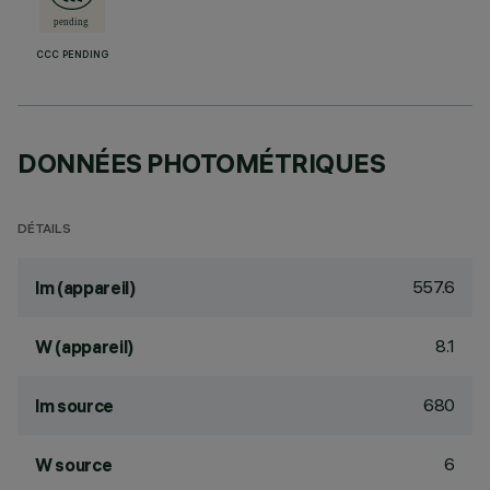
CCC PENDING
DONNÉES PHOTOMÉTRIQUES
DÉTAILS
557.6
lm (appareil)
8.1
W (appareil)
680
lm source
6
W source