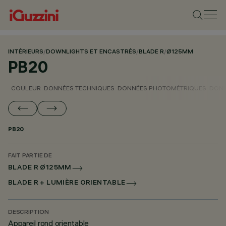
INTÉRIEURS
/
DOWNLIGHTS ET ENCASTRÉS
/
BLADE R
/
Ø125MM
PB20
COULEUR
DONNÉES TECHNIQUES
DONNÉES PHOTOMÉTRIQUES
DONN
PB20
FAIT PARTIE DE
BLADE R Ø125MM
BLADE R + LUMIÈRE ORIENTABLE
DESCRIPTION
Appareil rond orientable