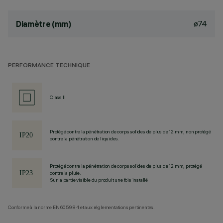
ø74
Diamètre (mm)
PERFORMANCE TECHNIQUE
Class II
Protégé contre la pénétration de corps solides de plus de 12 mm, non protégé
contre la pénétration de liquides.
Protégé contre la pénétration de corps solides de plus de 12 mm, protégé
contre la pluie.
Sur la partie visible du produit une fois installé
Conforme à la norme EN60598-1 et aux réglementations pertinentes.