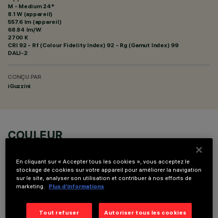
M - Medium 24°
8.1 W (appareil)
557.6 lm (appareil)
68.84 lm/W
2700 K
CRI
92
- Rf (Colour Fidelity Index) 92 - Rg (Gamut Index) 99
DALI-2
CONÇU PAR
iGuzzini
COULEUR
En cliquant sur « Accepter tous les cookies », vous acceptez le
stockage de cookies sur votre appareil pour améliorer la navigation
sur le site, analyser son utilisation et contribuer à nos efforts de
marketing.
Plus d’informations
DONNÉES TECHNIQUES
Tout refuser
Autoriser tous les cookies