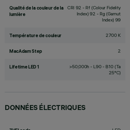
CRI
92
- Rf (Colour Fidelity
Qualité de la couleur de la
Index) 92 - Rg (Gamut
lumière
Index) 99
2700 K
Température de couleur
2
MacAdam Step
>50,000h - L90 - B10 (Ta
Lifetime LED 1
25°C)
DONNÉES ÉLECTRIQUES