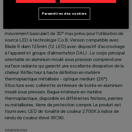
DERNIÈRE MISE À JOUR: 07/08/2026
Paramètres des cookies
DESCRIPTION
Appareil rond orientable à rotation interne de 355° et
mouvement basculant de 30° max prévu pour l'utilisation de
source LED à technologie C.o.B. Version compatible avec
Blade R diam 125mm (12 LED) avec dispositif d'accrochage
à l'appareil et groupe d'alimentation DALI . Le corps principal
orientable en aluminium moulé sous pression comprend une
surface radiante qui garantit une excellente dissipation de la
chaleur. Réflecteur à haute définition en matière
thermoplastique métallisée - optique medium (26°).
Structure avec collerette extérieure de butée en aluminium
moulé sous pression. Bague intérieure en matière
thermoplastique, disponible en différentes finitions, peintes
ou métallisées. Verre de protection compris Le produit est
fourni avec LED de tonalité de couleur 2700K à indice de
rendu de couleur élevé IRC90.
DIMENSIONS