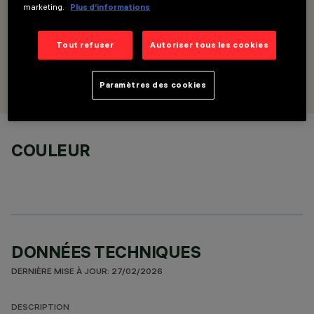
marketing.
Plus d’informations
DESCRIPTION
Kit de suspension anti-retournement
Tout refuser
Autoriser tous les cookies
CONÇU PAR
iGuzzini
Paramètres des cookies
COULEUR
DONNÉES TECHNIQUES
DERNIÈRE MISE À JOUR: 27/02/2026
DESCRIPTION