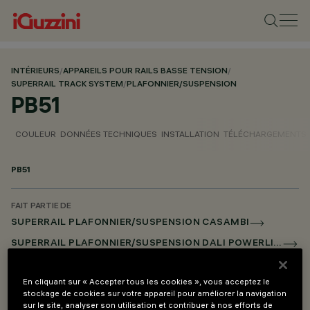
INTÉRIEURS
/
APPAREILS POUR RAILS BASSE TENSION
/
SUPERRAIL TRACK SYSTEM
/
PLAFONNIER/SUSPENSION
PB51
COULEUR
DONNÉES TECHNIQUES
INSTALLATION
TÉLÉCHARGEMENTS
PB51
FAIT PARTIE DE
SUPERRAIL PLAFONNIER/SUSPENSION CASAMBI
SUPERRAIL PLAFONNIER/SUSPENSION DALI POWERLINE
SUPERRAIL SUSPENSION UP/DOWN CASAMBI
En cliquant sur « Accepter tous les cookies », vous acceptez le
SUPERRAIL SUSPENSION UP/DOWN DALI POWERLINE
stockage de cookies sur votre appareil pour améliorer la navigation
sur le site, analyser son utilisation et contribuer à nos efforts de